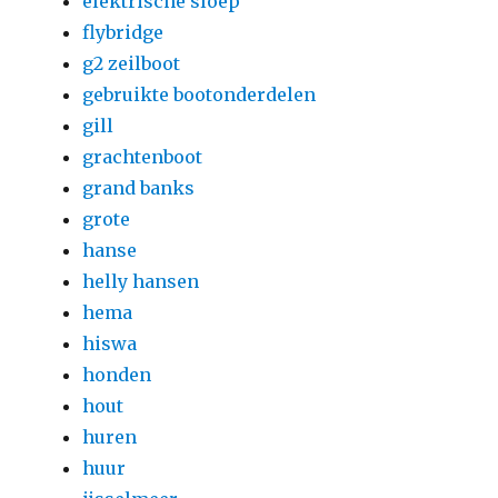
elektrische sloep
flybridge
g2 zeilboot
gebruikte bootonderdelen
gill
grachtenboot
grand banks
grote
hanse
helly hansen
hema
hiswa
honden
hout
huren
huur