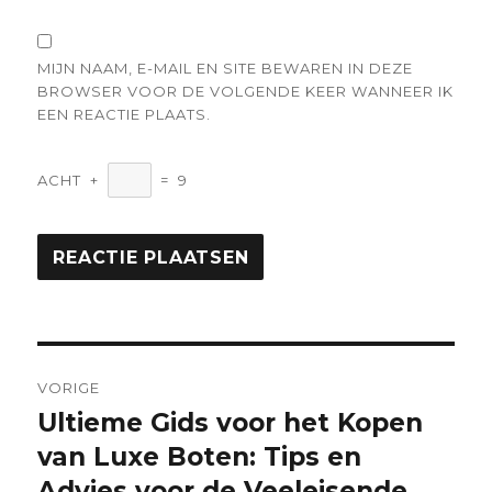
MIJN NAAM, E-MAIL EN SITE BEWAREN IN DEZE
BROWSER VOOR DE VOLGENDE KEER WANNEER IK
EEN REACTIE PLAATS.
ACHT
+
=
9
Berichtnavigatie
VORIGE
Ultieme Gids voor het Kopen
Vorige
bericht:
van Luxe Boten: Tips en
Advies voor de Veeleisende