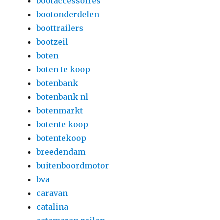
bootaccessoires
bootonderdelen
boottrailers
bootzeil
boten
boten te koop
botenbank
botenbank nl
botenmarkt
botente koop
botentekoop
breedendam
buitenboordmotor
bva
caravan
catalina