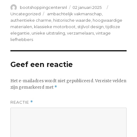
Author
Posted
Categories
bootshoppingcentersnl
02 januari 2025
on
Tags
Uncategorized
ambachtelijk vakmanschap
,
authentieke charme
,
historische waarde
,
hoogwaardige
materialen
,
klassieke motorboot
,
stijlvol design
,
tijdloze
elegantie
,
unieke uitstraling
,
verzamelaars
,
vintage
liefhebbers
Geef een reactie
Het e-mailadres wordt niet gepubliceerd.
Vereiste velden
zijn gemarkeerd met
*
REACTIE
*