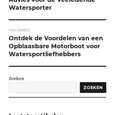
Watersporter
VOLGENDE
Ontdek de Voordelen van een
Volgende
bericht:
Opblaasbare Motorboot voor
Watersportliefhebbers
Zoeken
ZOEKEN