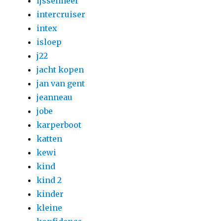
ijsselmeer
intercruiser
intex
isloep
j22
jacht kopen
jan van gent
jeanneau
jobe
karperboot
katten
kewi
kind
kind 2
kinder
kleine