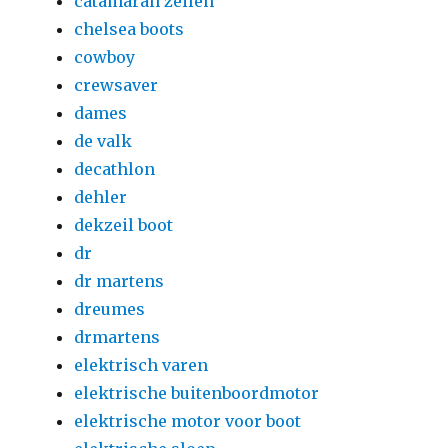
catamaran zeilen
chelsea boots
cowboy
crewsaver
dames
de valk
decathlon
dehler
dekzeil boot
dr
dr martens
dreumes
drmartens
elektrisch varen
elektrische buitenboordmotor
elektrische motor voor boot