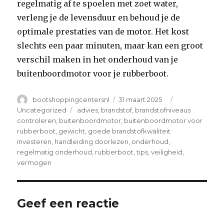
regelmatig af te spoelen met zoet water,
verleng je de levensduur en behoud je de
optimale prestaties van de motor. Het kost
slechts een paar minuten, maar kan een groot
verschil maken in het onderhoud van je
buitenboordmotor voor je rubberboot.
Author
Posted
Categories
bootshoppingcentersnl
31 maart 2025
on
Tags
Uncategorized
advies
,
brandstof
,
brandstofniveaus
controleren
,
buitenboordmotor
,
buitenboordmotor voor
rubberboot
,
gewicht
,
goede brandstofkwaliteit
investeren
,
handleiding doorlezen
,
onderhoud
,
regelmatig onderhoud
,
rubberboot
,
tips
,
veiligheid
,
vermogen
Geef een reactie