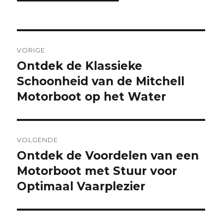
Berichtnavigatie
VORIGE
Ontdek de Klassieke
Vorige
bericht:
Schoonheid van de Mitchell
Motorboot op het Water
VOLGENDE
Ontdek de Voordelen van een
Volgende
bericht:
Motorboot met Stuur voor
Optimaal Vaarplezier