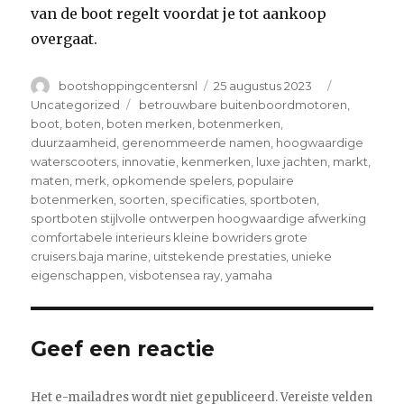
van de boot regelt voordat je tot aankoop
overgaat.
Author
Posted
Categories
bootshoppingcentersnl
25 augustus 2023
on
Tags
Uncategorized
betrouwbare buitenboordmotoren
,
boot
,
boten
,
boten merken
,
botenmerken
,
duurzaamheid
,
gerenommeerde namen
,
hoogwaardige
waterscooters
,
innovatie
,
kenmerken
,
luxe jachten
,
markt
,
maten
,
merk
,
opkomende spelers
,
populaire
botenmerken
,
soorten
,
specificaties
,
sportboten
,
sportboten stijlvolle ontwerpen hoogwaardige afwerking
comfortabele interieurs kleine bowriders grote
cruisers.baja marine
,
uitstekende prestaties
,
unieke
eigenschappen
,
visbotensea ray
,
yamaha
Geef een reactie
Het e-mailadres wordt niet gepubliceerd.
Vereiste velden