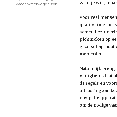
waar je wilt, maa
water
,
waterwegen
,
zon
Voor veel mensen 
quality time met 
samen herinnering
picknicken op ee
gezelschap, boot 
momenten.
Natuurlijk breng
Veiligheid staat 
de regels en voors
uitrusting aan bo
navigatieapparatu
om de nodige vaa