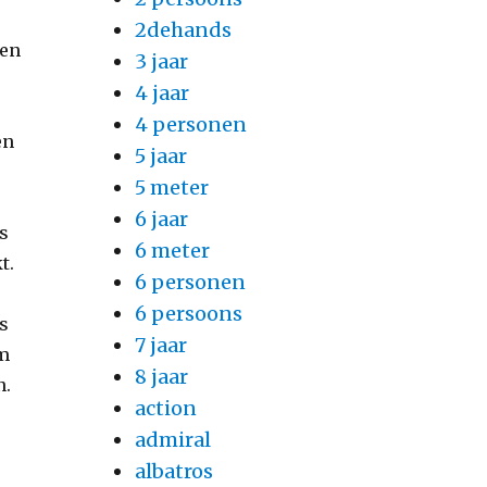
2dehands
ten
3 jaar
4 jaar
4 personen
en
5 jaar
5 meter
6 jaar
s
6 meter
t.
6 personen
6 persoons
ls
7 jaar
om
8 jaar
n.
action
admiral
albatros