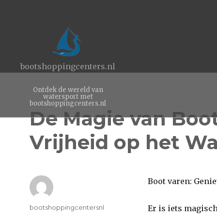
bootshoppingcenters.nl
Ontdek de wereld van
watersport met
bootshoppingcenters.nl
De Magie van Boot
Vrijheid op het Wa
Boot varen: Genie
Author
bootshoppingcentersnl
Er is iets magisch