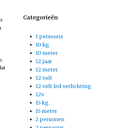
Categorieën
en
m
1 persoons
10 kg
10 meter
n.
12 jaar
dat
12 meter
12 volt
12 volt led verlichting
12v
15 kg
15 meter
2 personen
2 persoons