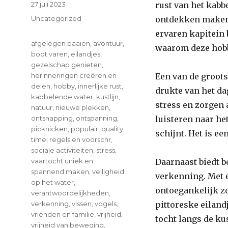
Posted
27 juli 2023
rust van het kab
on
Categories
Uncategorized
ontdekken maken h
ervaren kapitein 
Tags
afgelegen baaien
,
avontuur
,
waarom deze hobb
boot varen
,
eilandjes
,
gezelschap genieten
,
herinneringen creëren en
Een van de groots
delen
,
hobby
,
innerlijke rust
,
drukte van het dag
kabbelende water
,
kustlijn
,
stress en zorgen 
natuur
,
nieuwe plekken
,
ontsnapping
,
ontspanning
,
luisteren naar he
picknicken
,
populair
,
quality
schijnt. Het is e
time
,
regels en voorschr
,
sociale activiteiten
,
stress
,
vaartocht uniek en
Daarnaast biedt 
spannend maken
,
veiligheid
verkenning. Met 
op het water
,
ontoegankelijk zo
verantwoordelijkheden
,
verkenning
,
vissen
,
vogels
,
pittoreske eilan
vrienden en familie
,
vrijheid
,
tocht langs de kus
vrijheid van beweging
,