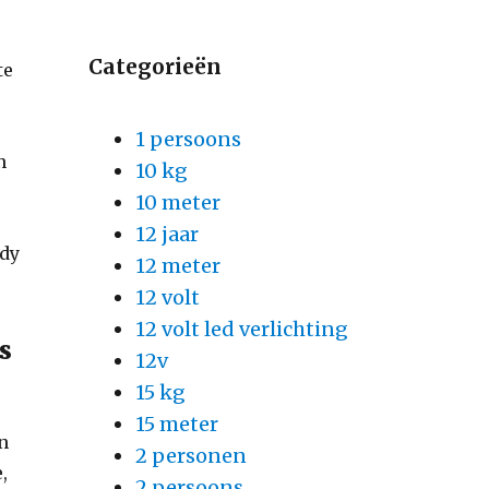
Categorieën
te
t
1 persoons
n
10 kg
10 meter
12 jaar
ndy
12 meter
12 volt
12 volt led verlichting
s
12v
15 kg
15 meter
en
2 personen
,
2 persoons