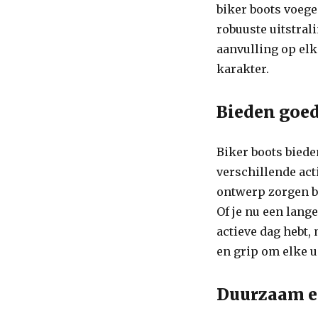
biker boots voegen
robuuste uitstral
aanvulling op elke
karakter.
Bieden goed
Biker boots biede
verschillende act
ontwerp zorgen bi
Of je nu een lang
actieve dag hebt,
en grip om elke u
Duurzaam en