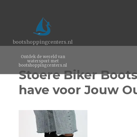
bootshoppingcenters.nl
Ontdek de wereld van
watersport met
bootshoppingcenters.nl
Stoere Biker Boot
have voor Jouw Ou