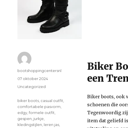
Biker Bo
Author
bootshoppingcentersnl
een Tre
Posted
07 oktober 2024
on
Categories
Uncategorized
Biker boots, ook 
Tags
biker boots
,
casual outfit
,
schoenen die oor
comfortabele pasvorm
,
Tegenwoordig zijn
edgy
,
formele outfit
,
gespen
,
jurkje
,
item dat geliefd
kledingstijlen
,
leren jas
,