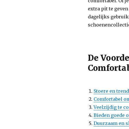
comfortabel. Of j
extra pit te geve
dagelijks gebruik
schoenencollecti
De Voordel
Comforta
Stoere en trend
Comfortabel om
Veelzijdig te 
Bieden goede o
Duurzaam en sl