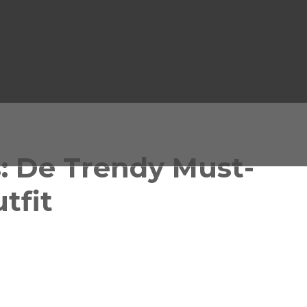
s: De Trendy Must-
tfit