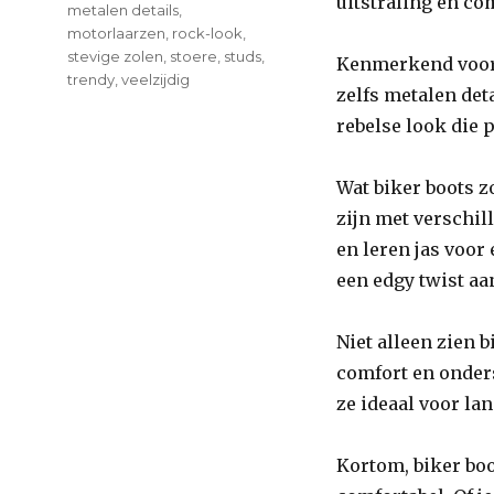
uitstraling en c
metalen details
,
motorlaarzen
,
rock-look
,
stevige zolen
,
stoere
,
studs
,
Kenmerkend voor b
trendy
,
veelzijdig
zelfs metalen det
rebelse look die p
Wat biker boots z
zijn met verschil
en leren jas voor
een edgy twist aan
Niet alleen zien 
comfort en onders
ze ideaal voor la
Kortom, biker boo