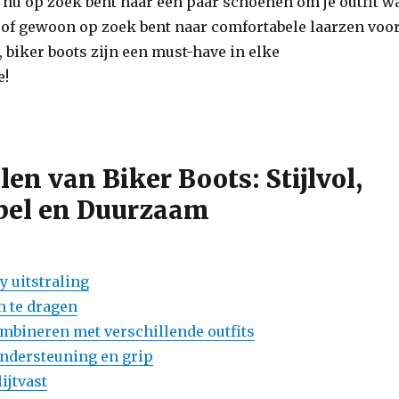
e nu op zoek bent naar een paar schoenen om je outfit w
n of gewoon op zoek bent naar comfortabele laarzen voo
, biker boots zijn een must-have in elke
e!
en van Biker Boots: Stijlvol,
bel en Duurzaam
y uitstraling
 te dragen
combineren met verschillende outfits
ndersteuning en grip
ijtvast