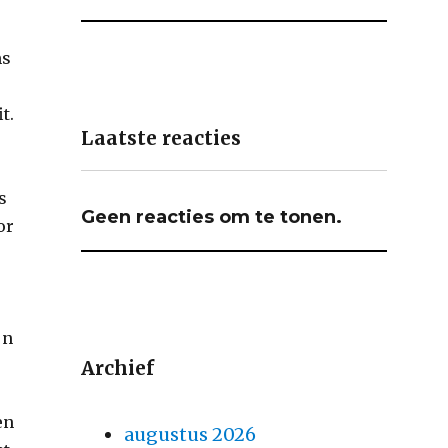
ms
t.
Laatste reacties
s
Geen reacties om te tonen.
or
jn
Archief
en
augustus 2026