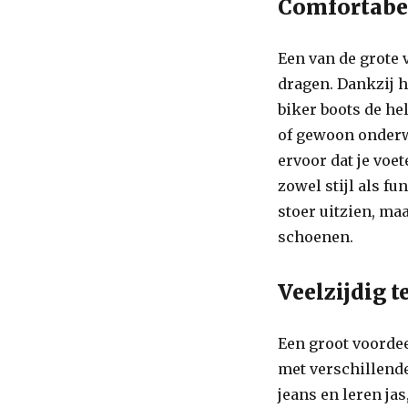
Comfortabe
Een van de grote 
dragen. Dankzij 
biker boots de he
of gewoon onderw
ervoor dat je voe
zowel stijl als fu
stoer uitzien, ma
schoenen.
Veelzijdig 
Een groot voordee
met verschillende
jeans en leren jas