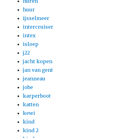
huren
huur
ijsselmeer
intercruiser
intex
isloep
j22
jacht kopen
jan van gent
jeanneau
jobe
karperboot
katten
kewi
kind
kind 2