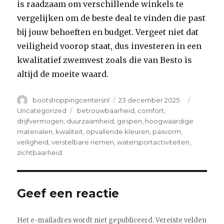
is raadzaam om verschillende winkels te
vergelijken om de beste deal te vinden die past
bij jouw behoeften en budget. Vergeet niet dat
veiligheid voorop staat, dus investeren in een
kwalitatief zwemvest zoals die van Besto is
altijd de moeite waard.
Author
Posted
Categori
bootshoppingcentersnl
23 december 2025
on
Tags
Uncategorized
betrouwbaarheid
,
comfort
,
drijfvermogen
,
duurzaamheid
,
gespen
,
hoogwaardige
materialen
,
kwaliteit
,
opvallende kleuren
,
pasvorm
,
veiligheid
,
verstelbare riemen
,
watersportactiviteiten
,
zichtbaarheid
Geef een reactie
Het e-mailadres wordt niet gepubliceerd.
Vereiste velden