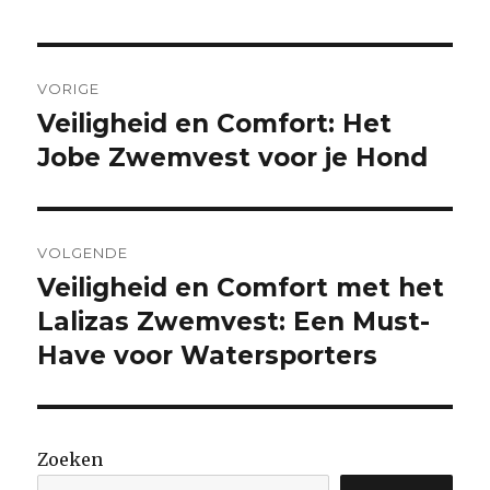
Berichtnavigatie
VORIGE
Veiligheid en Comfort: Het
Vorige
bericht:
Jobe Zwemvest voor je Hond
VOLGENDE
Veiligheid en Comfort met het
Volgende
bericht:
Lalizas Zwemvest: Een Must-
Have voor Watersporters
Zoeken