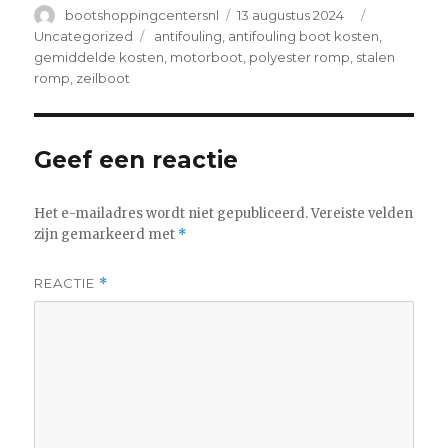
Author
Posted
Categories
bootshoppingcentersnl
13 augustus 2024
on
Tags
Uncategorized
antifouling
,
antifouling boot kosten
,
gemiddelde kosten
,
motorboot
,
polyester romp
,
stalen
romp
,
zeilboot
Geef een reactie
Het e-mailadres wordt niet gepubliceerd.
Vereiste velden
zijn gemarkeerd met
*
REACTIE
*