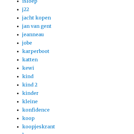
isloep
j22
jacht kopen
jan van gent
jeanneau
jobe
karperboot
katten
kewi
kind
kind 2
kinder
kleine
konfidence
koop
koopjeskrant