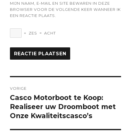
MIJN NAAM, E-MAIL EN SITE BEWAREN IN DEZE
BROWSER VOOR DE VOLGENDE KEER WANNEER IK
EEN REACTIE PLAATS.
+
ZES
=
ACHT
Berichtnavigatie
VORIGE
Casco Motorboot te Koop:
Vorige
bericht:
Realiseer uw Droomboot met
Onze Kwaliteitscasco’s