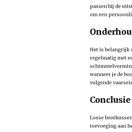
passen bij de uit
om een persoonlij
Onderhou
Het is belangrijk
regelmatig met e
schimmelvorming 
wanneer je de boot
volgende vaarsei
Conclusie
Losse bootkussens
toevoeging aan he