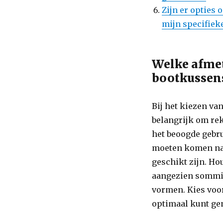
Zijn er opties
mijn specifiek
Welke afmet
bootkussen
Bij het kiezen va
belangrijk om re
het beoogde gebru
moeten komen na
geschikt zijn. Ho
aangezien sommig
vormen. Kies voor
optimaal kunt gen