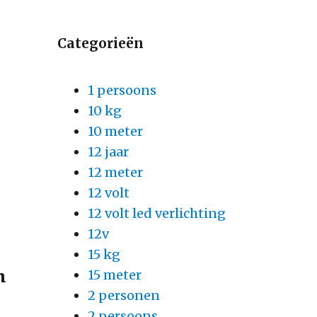
Categorieën
1 persoons
10 kg
10 meter
12 jaar
12 meter
12 volt
12 volt led verlichting
12v
15 kg
n
15 meter
2 personen
2 persoons