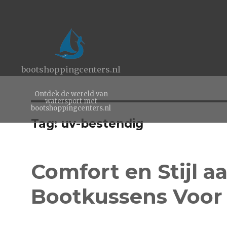
bootshoppingcenters.nl
Ontdek de wereld van
watersport met
bootshoppingcenters.nl
Tag:
uv-bestendig
Comfort en Stijl a
Bootkussens Voor 