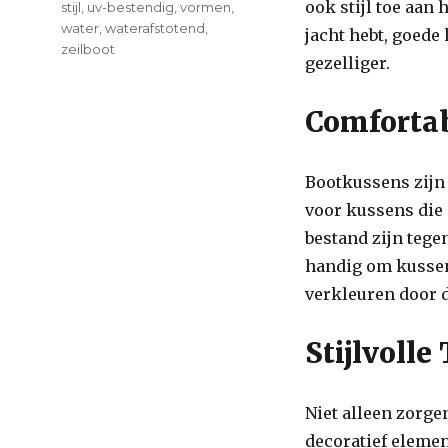
ook stijl toe aan 
stijl
,
uv-bestendig
,
vormen
,
water
,
waterafstotend
,
jacht hebt, goed
zeilboot
gezelliger.
on
Comfort
Comfortab
en
Stijl
aan
Bootkussens zijn 
Boord:
Losse
voor kussens die 
Bootkussens
bestand zijn tege
Voor
handig om kussens
Optimaal
Vaarplezier
verkleuren door 
Stijlvoll
Niet alleen zorg
decoratief elemen