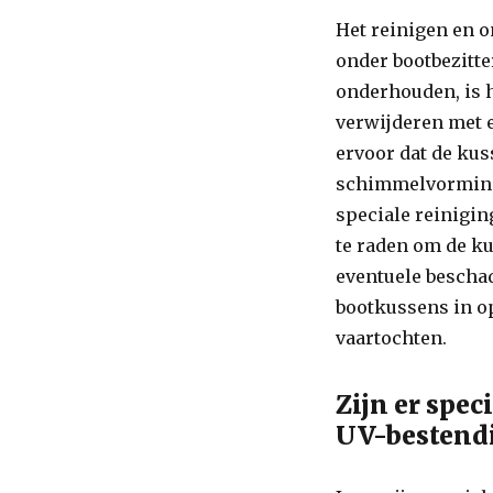
Het reinigen en 
onder bootbezitte
onderhouden, is h
verwijderen met e
ervoor dat de kus
schimmelvorming
speciale reinigi
te raden om de ku
eventuele beschad
bootkussens in op
vaartochten.
Zijn er spec
UV-bestendi