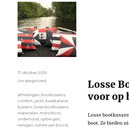
Posted
17 oktober 2025
on
Categories
Uncategorized
Losse Bo
voor op 
Tags
afmetingen
,
bootkussens
,
comfort
,
jacht
,
kwalitatieve
kussens
,
losse bootkussens
,
materialen
,
motorboot
,
Losse bootkussens
onderhoud
,
opbergen
,
boot. Ze bieden n
reinigen
,
ruimte aan boord
,