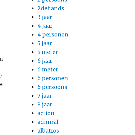
2dehands
3 jaar
4 jaar
4 personen
5 jaar
5 meter
an
6 jaar
6 meter
e
6 personen
le
6 persoons
7 jaar
8 jaar
n
action
admiral
albatros