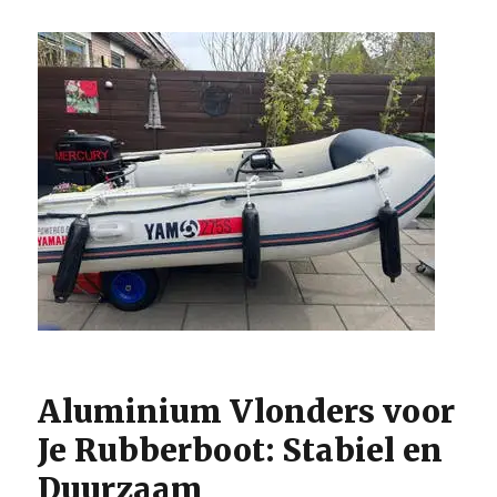
Boot:
perfect
voor
elke
waterspor
Aluminium Vlonders voor
Je Rubberboot: Stabiel en
Duurzaam