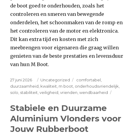
de boot goed te onderhouden, zoals het
controleren en smeren van bewegende
onderdelen, het schoonmaken van de romp en
het controleren van de motor en elektronica.
Dit kan extra tijd en kosten met zich
meebrengen voor eigenaren die graag willen
genieten van de beste prestaties en levensduur
van hun M Boot.
Posted
Categories
Tags
27 juni 2026
Uncategorized
comfortabel
,
on
duurzaamheid
,
kwaliteit
,
m boot
,
onderhoudsvriendelijk
,
on
solo
,
stabiliteit
,
veiligheid
,
vrienden
,
wendbaarheid
Ontdek
de
Stabiele en Duurzame
veelzijdig
Aluminium Vlonders voor
van
de
Jouw Rubberboot
M