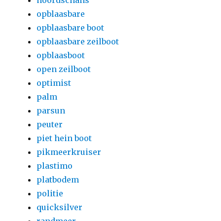
noordschans
opblaasbare
opblaasbare boot
opblaasbare zeilboot
opblaasboot
open zeilboot
optimist
palm
parsun
peuter
piet hein boot
pikmeerkruiser
plastimo
platbodem
politie
quicksilver