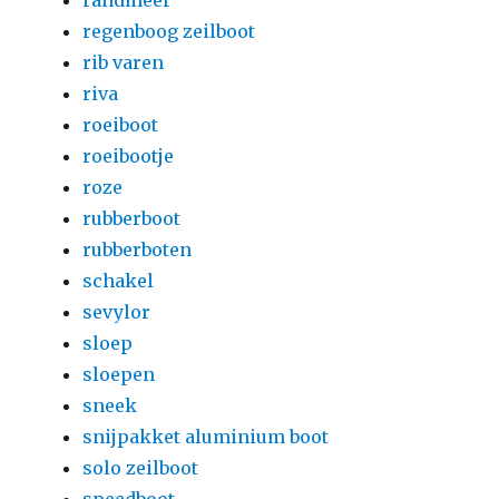
randmeer
regenboog zeilboot
rib varen
riva
roeiboot
roeibootje
roze
rubberboot
rubberboten
schakel
sevylor
sloep
sloepen
sneek
snijpakket aluminium boot
solo zeilboot