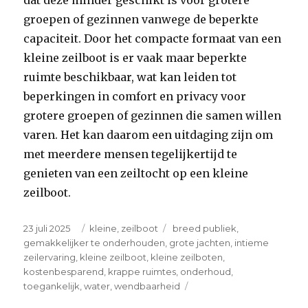
dat deze minder geschikt is voor grotere
groepen of gezinnen vanwege de beperkte
capaciteit. Door het compacte formaat van een
kleine zeilboot is er vaak maar beperkte
ruimte beschikbaar, wat kan leiden tot
beperkingen in comfort en privacy voor
grotere groepen of gezinnen die samen willen
varen. Het kan daarom een uitdaging zijn om
met meerdere mensen tegelijkertijd te
genieten van een zeiltocht op een kleine
zeilboot.
Posted
Categories
Tags
23 juli 2025
kleine
,
zeilboot
breed publiek
,
on
gemakkelijker te onderhouden
,
grote jachten
,
intieme
zeilervaring
,
kleine zeilboot
,
kleine zeilboten
,
kostenbesparend
,
krappe ruimtes
,
onderhoud
,
on
toegankelijk
,
water
,
wendbaarheid
Ontdek