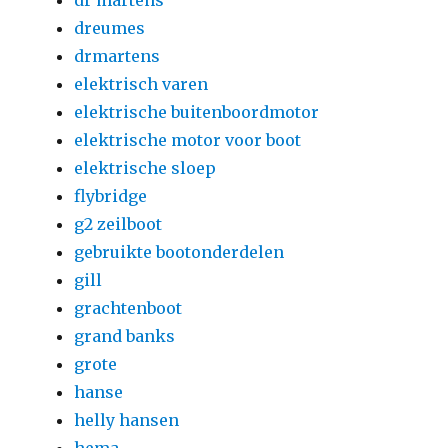
dr martens
dreumes
drmartens
elektrisch varen
elektrische buitenboordmotor
elektrische motor voor boot
elektrische sloep
flybridge
g2 zeilboot
gebruikte bootonderdelen
gill
grachtenboot
grand banks
grote
hanse
helly hansen