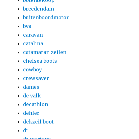
botentekoop
breedendam
buitenboordmotor
bva
caravan
catalina
catamaran zeilen
chelsea boots
cowboy
crewsaver
dames
de valk
decathlon
dehler
dekzeil boot
dr