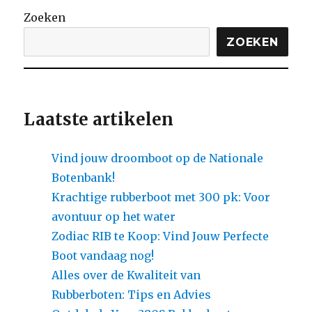
de
Zoeken
Magie
van
ZOEKEN
een
Kleine
Zeilboot
Laatste artikelen
Vind jouw droomboot op de Nationale
Botenbank!
Krachtige rubberboot met 300 pk: Voor
avontuur op het water
Zodiac RIB te Koop: Vind Jouw Perfecte
Boot vandaag nog!
Alles over de Kwaliteit van
Rubberboten: Tips en Advies