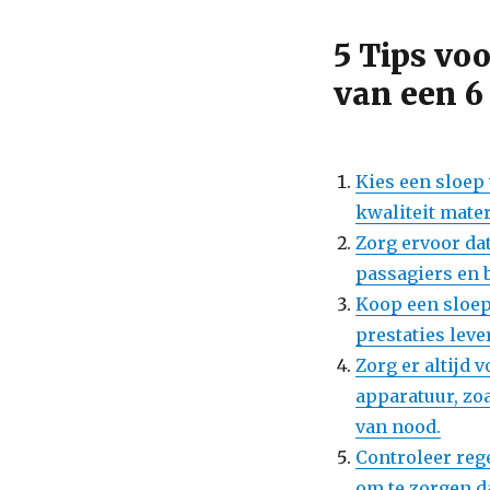
5 Tips vo
van een 6
Kies een sloep
kwaliteit mater
Zorg ervoor da
passagiers en 
Koop een sloep
prestaties lever
Zorg er altijd 
apparatuur, zo
van nood.
Controleer reg
om te zorgen da