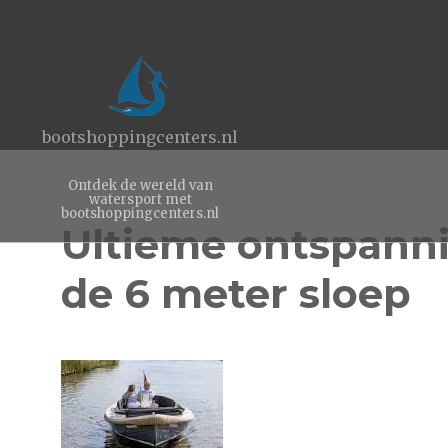
bootshoppingcenters.nl
Ontdek de wereld van
watersport met
bootshoppingcenters.nl
Ultieme ontspanni
de 6 meter sloep