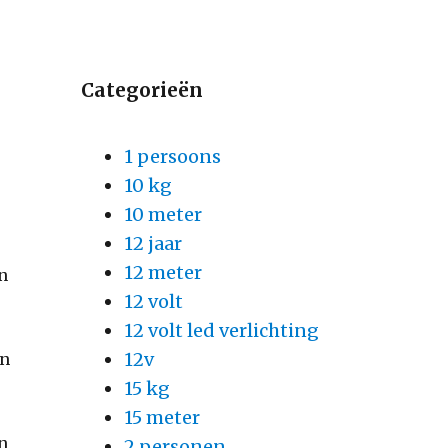
Categorieën
1 persoons
10 kg
10 meter
12 jaar
12 meter
en
12 volt
12 volt led verlichting
l
12v
en
15 kg
15 meter
en
2 personen