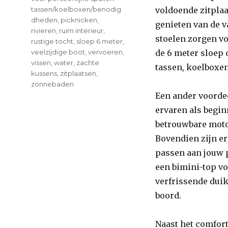
tassen/koelboxen/benodig
voldoende zitplaa
dheden
,
picknicken
,
genieten van de 
rivieren
,
ruim interieur
,
stoelen zorgen vo
rustige tocht
,
sloep 6 meter
,
veelzijdige boot
,
vervoeren
,
de 6 meter sloep 
vissen
,
water
,
zachte
tassen, koelboxe
kussens
,
zitplaatsen
,
zonnebaden
Een ander voordee
ervaren als begin
betrouwbare motor
Bovendien zijn er
passen aan jouw 
een bimini-top v
verfrissende duik 
boord.
Naast het comfort 