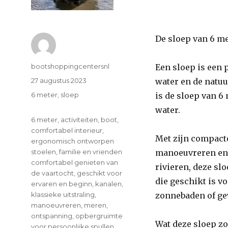
De sloep van 6 me
Author
bootshoppingcentersnl
Een sloep is een 
Posted
27 augustus 2023
water en de natuu
on
Categories
6 meter
,
sloep
is de sloep van 6
water.
Tags
6 meter
,
activiteiten
,
boot
,
comfortabel interieur
,
Met zijn compacte
ergonomisch ontworpen
stoelen
,
familie en vrienden
manoeuvreren en t
comfortabel genieten van
rivieren, deze sl
de vaartocht
,
geschikt voor
die geschikt is vo
ervaren en beginn
,
kanalen
,
klassieke uitstraling
,
zonnebaden of ge
manoeuvreren
,
meren
,
ontspanning
,
opbergruimte
Wat deze sloep zo
voor persoonlijke spullen