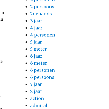
2 persoons
een
2dehands
an
3 jaar
4 jaar
4 personen
5 jaar
5 meter
6 jaar
te
6 meter
6 personen
6 persoons
7 jaar
8 jaar
t
action
admiral