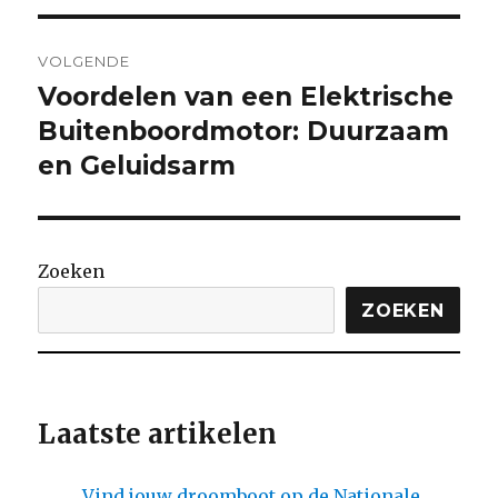
VOLGENDE
Voordelen van een Elektrische
Volgende
bericht:
Buitenboordmotor: Duurzaam
en Geluidsarm
Zoeken
ZOEKEN
Laatste artikelen
Vind jouw droomboot op de Nationale