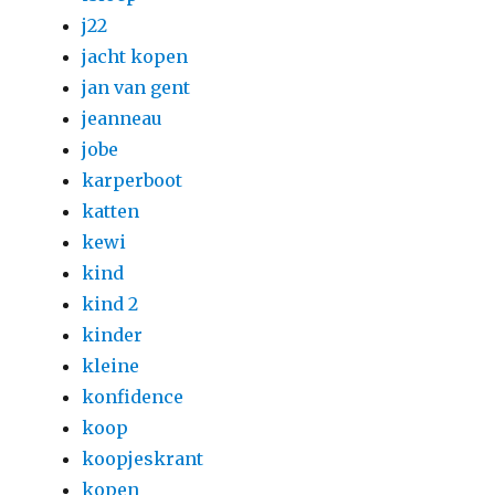
j22
jacht kopen
jan van gent
jeanneau
jobe
karperboot
katten
kewi
kind
kind 2
kinder
kleine
konfidence
koop
koopjeskrant
kopen