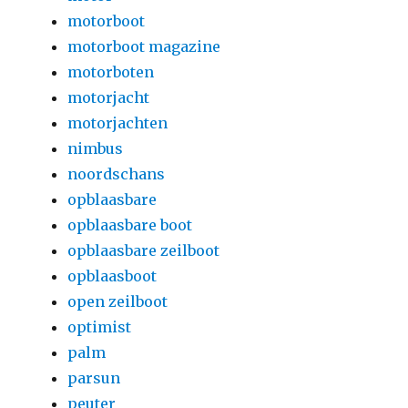
motorboot
motorboot magazine
motorboten
motorjacht
motorjachten
nimbus
noordschans
opblaasbare
opblaasbare boot
opblaasbare zeilboot
opblaasboot
open zeilboot
optimist
palm
parsun
peuter