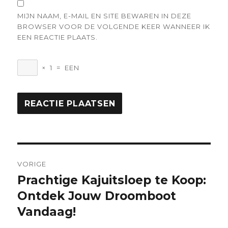
MIJN NAAM, E-MAIL EN SITE BEWAREN IN DEZE
BROWSER VOOR DE VOLGENDE KEER WANNEER IK
EEN REACTIE PLAATS.
×
1
=
EEN
Berichtnavigatie
VORIGE
Prachtige Kajuitsloep te Koop:
Vorige
bericht:
Ontdek Jouw Droomboot
Vandaag!