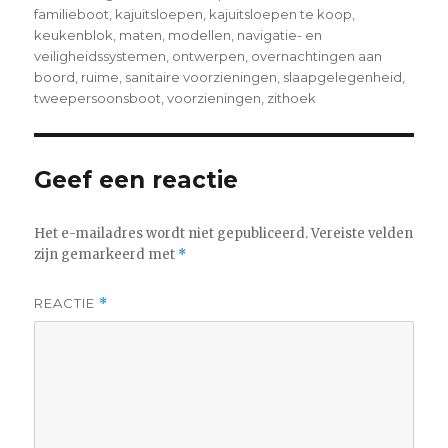
familieboot
,
kajuitsloepen
,
kajuitsloepen te koop
,
keukenblok
,
maten
,
modellen
,
navigatie- en
veiligheidssystemen
,
ontwerpen
,
overnachtingen aan
boord
,
ruime
,
sanitaire voorzieningen
,
slaapgelegenheid
,
tweepersoonsboot
,
voorzieningen
,
zithoek
Geef een reactie
Het e-mailadres wordt niet gepubliceerd.
Vereiste velden
zijn gemarkeerd met
*
REACTIE
*