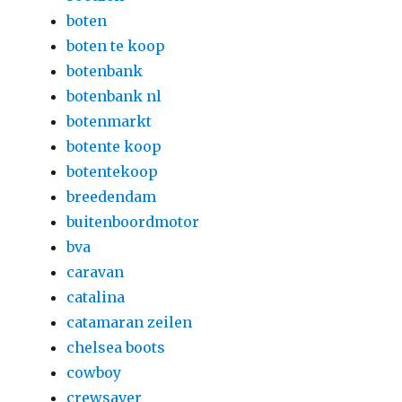
boten
boten te koop
botenbank
botenbank nl
botenmarkt
botente koop
botentekoop
breedendam
buitenboordmotor
bva
caravan
catalina
catamaran zeilen
chelsea boots
cowboy
crewsaver