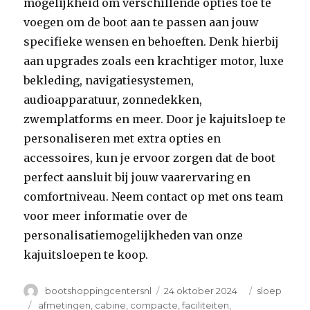
mogelijkheid om verschillende opties toe te
voegen om de boot aan te passen aan jouw
specifieke wensen en behoeften. Denk hierbij
aan upgrades zoals een krachtiger motor, luxe
bekleding, navigatiesystemen,
audioapparatuur, zonnedekken,
zwemplatforms en meer. Door je kajuitsloep te
personaliseren met extra opties en
accessoires, kun je ervoor zorgen dat de boot
perfect aansluit bij jouw vaarervaring en
comfortniveau. Neem contact op met ons team
voor meer informatie over de
personalisatiemogelijkheden van onze
kajuitsloepen te koop.
Author
Posted
Categories
bootshoppingcentersnl
24 oktober 2024
sloep
on
Tags
afmetingen
,
cabine
,
compacte
,
faciliteiten
,