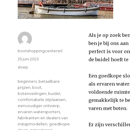
Als je op zoek be
ben je bij ons aan
Author
bootshoppingcentersnl
perfect is voor o
Posted
25 juni 2023
de buidel hoeft te
on
Categories
sloep
Een goedkope slo
Tags
beginners
,
betaalbare
als ervaren water
prijzen
,
boot
,
voldoende ruimte
botenveilingen
,
buidel
,
comfortabele zitplaatsen
,
gemakkelijk te be
eenvoudiger ontwerp
,
varen met boten.
ervaren watersporters
,
fabrikanten en dealers van
instapmodellen
,
goedkope
Er zijn verschill