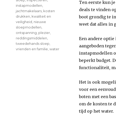
sloep
,
inspecteren
,
Ten eerste kun je
instapmodellen
,
deals te vinden o
jachtmakelaars
,
kosten
drukken
,
kwaliteit en
boot grondig te i
veiligheid
,
nieuwe
weet dat alles in 
sloepmodellen
,
ontspanning
,
plezier
,
reddingsmiddelen
,
Een andere optie
tweedehands sloep
,
aangeboden tegen 
vrienden en familie
,
water
instapmodellen o
beperkt budget. 
functionaliteit, 
Het is ook mogeli
voor een eenvoudi
boten met een bas
om de kosten te d
tijd op het water.