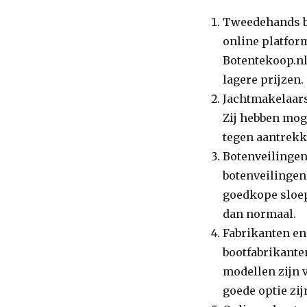
Tweedehands b
online platfor
Botentekoop.nl 
lagere prijzen.
Jachtmakelaars
Zij hebben mog
tegen aantrekk
Botenveilingen
botenveilingen
goedkope sloep
dan normaal.
Fabrikanten en
bootfabrikante
modellen zijn 
goede optie zij