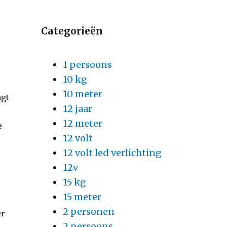
Categorieën
1 persoons
10 kg
10 meter
ngt
12 jaar
12 meter
e
12 volt
12 volt led verlichting
12v
15 kg
15 meter
2 personen
er
2 persoons