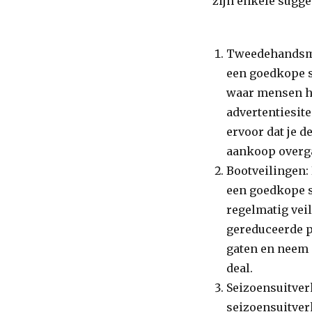
zijn enkele sugge
Tweedehandsma
een goedkope s
waar mensen hu
advertentiesit
ervoor dat je d
aankoop overga
Bootveilingen:
een goedkope s
regelmatig vei
gereduceerde p
gaten en neem 
deal.
Seizoensuitver
seizoensuitverk