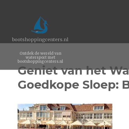
bootshoppingcenters.nl
Ontdek de wereld van
watersport met
bootshoppingcenters.nl
Geniet van het Wa
Goedkope Sloep: B