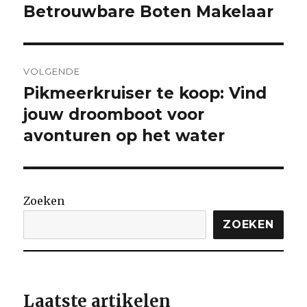
bericht:
Betrouwbare Boten Makelaar
VOLGENDE
Pikmeerkruiser te koop: Vind
Volgende
bericht:
jouw droomboot voor
avonturen op het water
Zoeken
ZOEKEN
Laatste artikelen