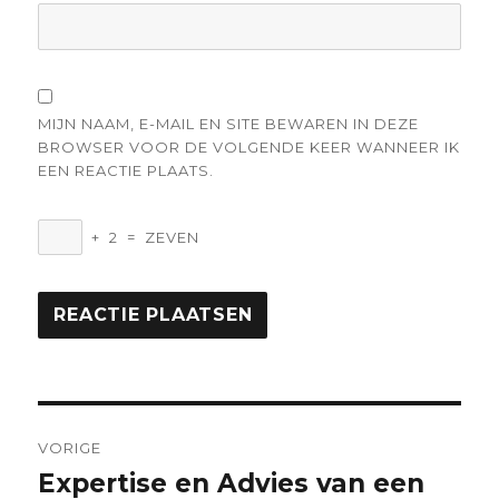
MIJN NAAM, E-MAIL EN SITE BEWAREN IN DEZE
BROWSER VOOR DE VOLGENDE KEER WANNEER IK
EEN REACTIE PLAATS.
+
2
=
ZEVEN
Berichtnavigatie
VORIGE
Expertise en Advies van een
Vorige