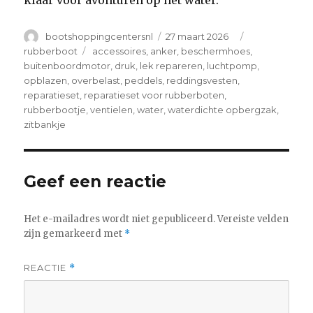
Author
Posted
Categories
bootshoppingcentersnl
27 maart 2026
on
Tags
rubberboot
accessoires
,
anker
,
beschermhoes
,
buitenboordmotor
,
druk
,
lek repareren
,
luchtpomp
,
opblazen
,
overbelast
,
peddels
,
reddingsvesten
,
reparatieset
,
reparatieset voor rubberboten
,
rubberbootje
,
ventielen
,
water
,
waterdichte opbergzak
,
zitbankje
Geef een reactie
Het e-mailadres wordt niet gepubliceerd.
Vereiste velden
zijn gemarkeerd met
*
REACTIE
*