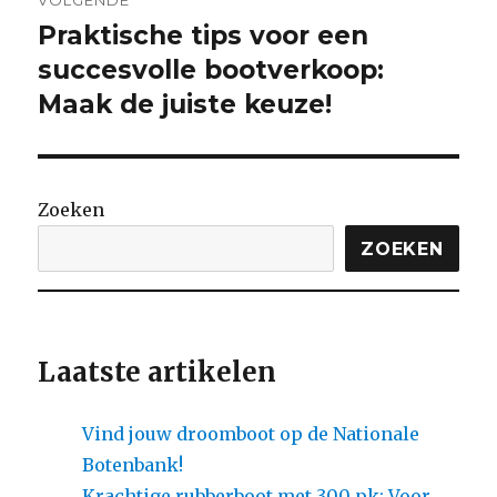
VOLGENDE
Praktische tips voor een
Volgende
bericht:
succesvolle bootverkoop:
Maak de juiste keuze!
Zoeken
ZOEKEN
Laatste artikelen
Vind jouw droomboot op de Nationale
Botenbank!
Krachtige rubberboot met 300 pk: Voor