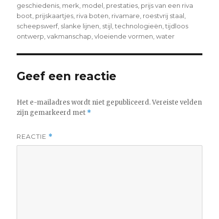
geschiedenis
,
merk
,
model
,
prestaties
,
prijs van een riva
boot
,
prijskaartjes
,
riva boten
,
rivamare
,
roestvrij staal
,
scheepswerf
,
slanke lijnen
,
stijl
,
technologieën
,
tijdloos
ontwerp
,
vakmanschap
,
vloeiende vormen
,
water
Geef een reactie
Het e-mailadres wordt niet gepubliceerd.
Vereiste velden
zijn gemarkeerd met
*
REACTIE
*