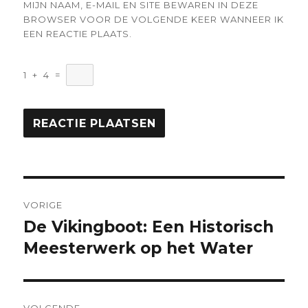
MIJN NAAM, E-MAIL EN SITE BEWAREN IN DEZE
BROWSER VOOR DE VOLGENDE KEER WANNEER IK
EEN REACTIE PLAATS.
1
+
4
=
Berichtnavigatie
VORIGE
De Vikingboot: Een Historisch
Vorige
bericht:
Meesterwerk op het Water