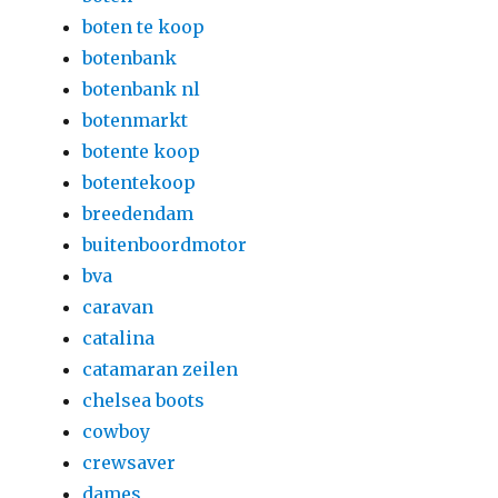
boten te koop
botenbank
botenbank nl
botenmarkt
botente koop
botentekoop
breedendam
buitenboordmotor
bva
caravan
catalina
catamaran zeilen
chelsea boots
cowboy
crewsaver
dames