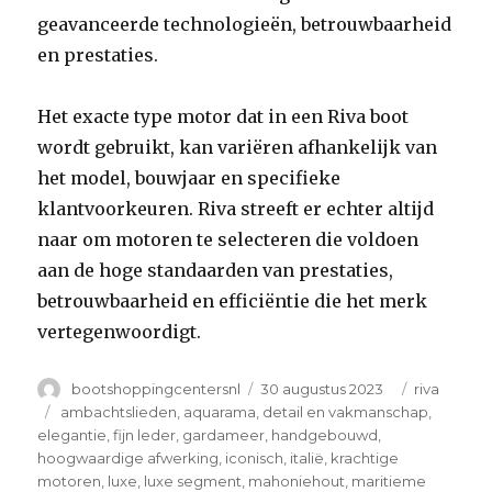
geavanceerde technologieën, betrouwbaarheid
en prestaties.
Het exacte type motor dat in een Riva boot
wordt gebruikt, kan variëren afhankelijk van
het model, bouwjaar en specifieke
klantvoorkeuren. Riva streeft er echter altijd
naar om motoren te selecteren die voldoen
aan de hoge standaarden van prestaties,
betrouwbaarheid en efficiëntie die het merk
vertegenwoordigt.
Author
Posted
Categorie
bootshoppingcentersnl
30 augustus 2023
riva
on
Tags
ambachtslieden
,
aquarama
,
detail en vakmanschap
,
elegantie
,
fijn leder
,
gardameer
,
handgebouwd
,
hoogwaardige afwerking
,
iconisch
,
italië
,
krachtige
motoren
,
luxe
,
luxe segment
,
mahoniehout
,
maritieme