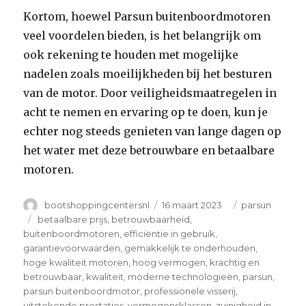
Kortom, hoewel Parsun buitenboordmotoren
veel voordelen bieden, is het belangrijk om
ook rekening te houden met mogelijke
nadelen zoals moeilijkheden bij het besturen
van de motor. Door veiligheidsmaatregelen in
acht te nemen en ervaring op te doen, kun je
echter nog steeds genieten van lange dagen op
het water met deze betrouwbare en betaalbare
motoren.
Author
Posted
Categories
bootshoppingcentersnl
16 maart 2023
parsun
on
Tags
betaalbare prijs
,
betrouwbaarheid
,
buitenboordmotoren
,
efficiëntie in gebruik
,
garantievoorwaarden
,
gemakkelijk te onderhouden
,
hoge kwaliteit motoren
,
hoog vermogen
,
krachtig en
betrouwbaar
,
kwaliteit
,
moderne technologieën
,
parsun
,
parsun buitenboordmotor
,
professionele visserij
,
uitstekende prestaties
,
vermogensklassen
,
zuinigheid in