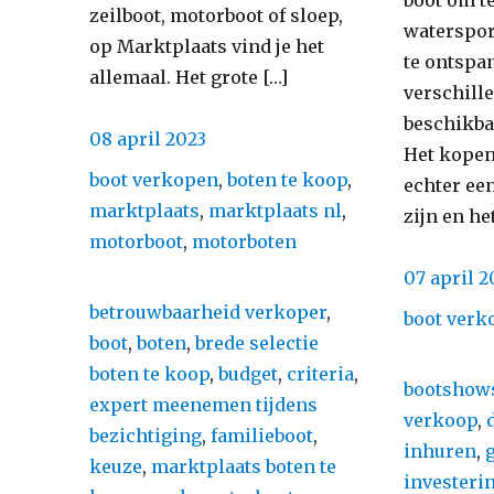
boot om te
zeilboot, motorboot of sloep,
waterspor
op Marktplaats vind je het
te ontspan
allemaal. Het grote […]
verschill
beschikba
Posted
08 april 2023
Het kopen
on
Categories
boot verkopen
,
boten te koop
,
echter ee
marktplaats
,
marktplaats nl
,
zijn en het
motorboot
,
motorboten
Posted
07 april 2
on
Tags
betrouwbaarheid verkoper
,
Categorie
boot verk
boot
,
boten
,
brede selectie
boten te koop
,
budget
,
criteria
,
Tags
bootshow
expert meenemen tijdens
verkoop
,
bezichtiging
,
familieboot
,
inhuren
,
keuze
,
marktplaats boten te
investeri