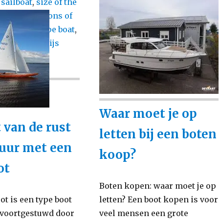
,
sailboat
,
size of the
krachtige motor
,
milieu
,
p
,
specifications of
onderhoudskosten
,
peedboat
,
type boat
,
vaaromstandigheden
,
otor
,
vaarbewijs
vaarroutes plannen
,
icense
watersportsector
,
zonnepanelen
on
De
Waar moet je op
voordelen
 van de rust
letten bij een boten
van
uur met een
varen
koop?
met
ot
een
Boten kopen: waar moet je op
elektrische
ot is een type boot
letten? Een boot kopen is voor
boot:
 voortgestuwd door
veel mensen een grote
duurzaam,