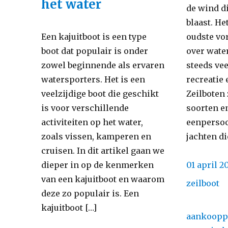
het water
boot?
de wind di
droomboot
Tips
blaast. He
en
Een kajuitboot is een type
oudste vo
advies
boot dat populair is onder
over wate
voor
zowel beginnende als ervaren
steeds vee
boten
watersporters. Het is een
recreatie 
kopen.
veelzijdige boot die geschikt
Zeilboten 
is voor verschillende
soorten e
activiteiten op het water,
eenpersoo
zoals vissen, kamperen en
jachten di
cruisen. In dit artikel gaan we
Posted
dieper in op de kenmerken
01 april 2
on
van een kajuitboot en waarom
Categorie
zeilboot
deze zo populair is. Een
kajuitboot […]
Tags
aankoopp