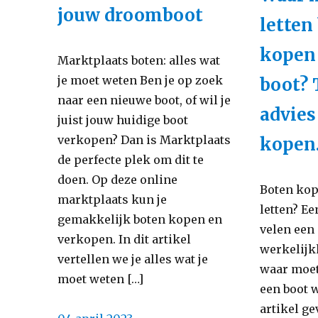
boot!
jouw droomboot
voor
letten 
een
kopen
succesvol
Marktplaats boten: alles wat
botenverk
je moet weten Ben je op zoek
boot? 
waar
naar een nieuwe boot, of wil je
advies
moet
juist jouw huidige boot
je
verkopen? Dan is Marktplaats
kopen
op
de perfecte plek om dit te
letten
doen. Op deze online
Boten kop
bij
marktplaats kun je
letten? Ee
de
gemakkelijk boten kopen en
velen een
verkoop
verkopen. In dit artikel
werkelijk
van
vertellen we je alles wat je
waar moet 
jouw
moet weten […]
een boot w
boot?
artikel ge
Posted