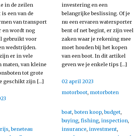
e in de zeilen
investering en een
stil
t is een van de
belangrijke beslissing. Of je
en
rmen van transport
nu een ervaren watersporter
goedkoop
r en wordt nog
bent of net begint, er zijn veel
l gebruikt voor
zaken waar je rekening mee
en wedstrijden.
moet houden bij het kopen
zijn er in vele
van een boot. In dit artikel
n maten, van kleine
geven we je enkele tips […]
nsboten tot grote
Posted
e geschikt zijn […]
02 april 2023
on
Categories
motorboot
,
motorboten
023
s
Tags
boat
,
boten koop
,
budget
,
buying
,
fishing
,
inspection
,
rijs
,
beneteau
insurance
,
investment
,