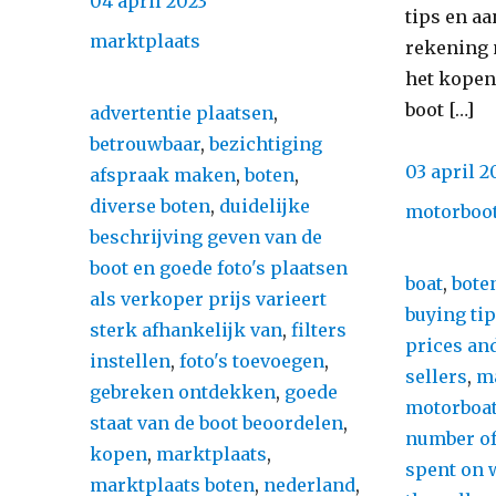
04 april 2023
tips en a
on
Categories
marktplaats
rekening 
het kopen
boot […]
Tags
advertentie plaatsen
,
betrouwbaar
,
bezichtiging
Posted
03 april 2
afspraak maken
,
boten
,
on
diverse boten
,
duidelijke
Categorie
motorboo
beschrijving geven van de
boot en goede foto's plaatsen
Tags
boat
,
bote
als verkoper prijs varieert
buying ti
sterk afhankelijk van
,
filters
prices and
instellen
,
foto's toevoegen
,
sellers
,
m
gebreken ontdekken
,
goede
motorboa
staat van de boot beoordelen
,
number of
kopen
,
marktplaats
,
spent on 
marktplaats boten
,
nederland
,