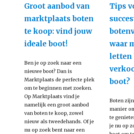
Groot aanbod van
Tips v
marktplaats boten
succes
te koop: vind jouw
boten
ideale boot!
waar m
letten 
Ben je op zoek naar een
verko
nieuwe boot? Dan is
Marktplaats de perfecte plek
boot?
om te beginnen met zoeken.
Op Marktplaats vind je
Boten zij
namelijk een groot aanbod
manier om
van boten te koop, zowel
te geniete
nieuw als tweedehands. Of je
je nu op z
nu op zoek bent naar een