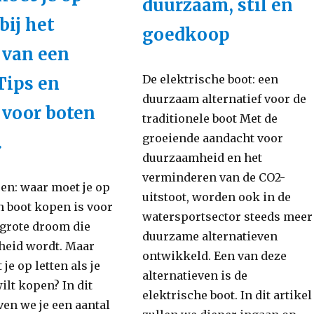
duurzaam, stil en
onderhoudsvriendelijkheid
bij het
goedkoop
 van een
le
oop:
De elektrische boot: een
Tips en
duurzaam alternatief voor de
 voor boten
traditionele boot Met de
groeiende aandacht voor
.
duurzaamheid en het
verminderen van de CO2-
en: waar moet je op
uitstoot, worden ook in de
n boot kopen is voor
watersportsector steeds meer
 grote droom die
duurzame alternatieven
heid wordt. Maar
ontwikkeld. Een van deze
je op letten als je
alternatieven is de
ilt kopen? In dit
elektrische boot. In dit artikel
ven we je een aantal