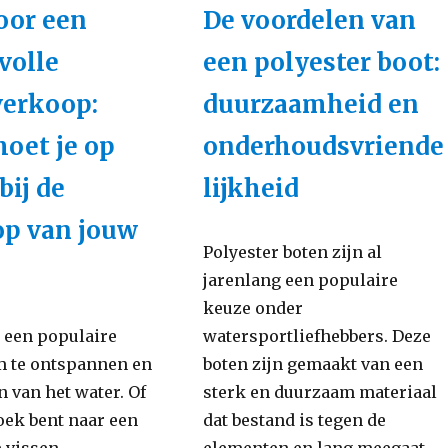
oor een
De voordelen van
volle
een polyester boot:
verkoop:
duurzaamheid en
oet je op
onderhoudsvriende
bij de
lijkheid
op van jouw
Polyester boten zijn al
jarenlang een populaire
keuze onder
n een populaire
watersportliefhebbers. Deze
 te ontspannen en
boten zijn gemaakt van een
n van het water. Of
sterk en duurzaam materiaal
oek bent naar een
dat bestand is tegen de