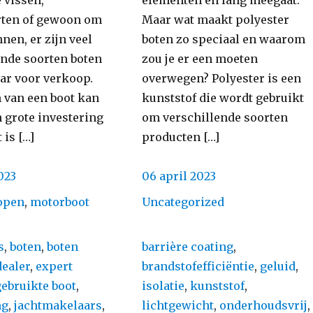
 vissen,
elementen en lang meegaat.
ten of gewoon om
Maar wat maakt polyester
nen, er zijn veel
boten zo speciaal en waarom
ende soorten boten
zou je er een moeten
ar voor verkoop.
overwegen? Polyester is een
 van een boot kan
kunststof die wordt gebruikt
n grote investering
om verschillende soorten
 is […]
producten […]
Posted
023
06 april 2023
on
s
Categories
open
,
motorboot
Uncategorized
Tags
s
,
boten
,
boten
barrière coating
,
dealer
,
expert
brandstofefficiëntie
,
geluid
,
gebruikte boot
,
isolatie
,
kunststof
,
ng
,
jachtmakelaars
,
lichtgewicht
,
onderhoudsvrij
,