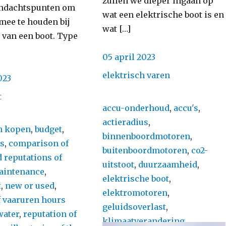
zullen we dieper ingaan op
andachtspunten om
wat een elektrische boot is en
mee te houden bij
wat […]
 van een boot. Type
Posted
05 april 2023
on
Categories
elektrisch varen
023
s
t
Tags
accu-onderhoud
,
accu's
,
actieradius
,
n kopen
,
budget
,
binnenboordmotoren
,
ps
,
comparison of
buitenboordmotoren
,
co2-
 reputations of
uitstoot
,
duurzaamheid
,
aintenance
,
elektrische boot
,
t
,
new or used
,
elektromotoren
,
 vaaruren hours
geluidsoverlast
,
water
,
reputation of
klimaatverandering
,