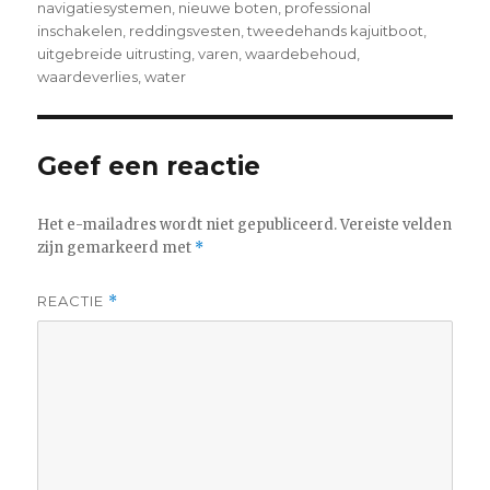
navigatiesystemen
,
nieuwe boten
,
professional
inschakelen
,
reddingsvesten
,
tweedehands kajuitboot
,
uitgebreide uitrusting
,
varen
,
waardebehoud
,
waardeverlies
,
water
Geef een reactie
Het e-mailadres wordt niet gepubliceerd.
Vereiste velden
zijn gemarkeerd met
*
REACTIE
*