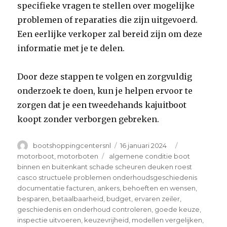
specifieke vragen te stellen over mogelijke
problemen of reparaties die zijn uitgevoerd.
Een eerlijke verkoper zal bereid zijn om deze
informatie met je te delen.
Door deze stappen te volgen en zorgvuldig
onderzoek te doen, kun je helpen ervoor te
zorgen dat je een tweedehands kajuitboot
koopt zonder verborgen gebreken.
Author
Posted
Categories
bootshoppingcentersnl
16 januari 2024
on
Tags
motorboot
,
motorboten
algemene conditie boot
binnen en buitenkant schade scheuren deuken roest
casco structuele problemen onderhoudsgeschiedenis
documentatie facturen
,
ankers
,
behoeften en wensen
,
besparen
,
betaalbaarheid
,
budget
,
ervaren zeiler
,
geschiedenis en onderhoud controleren
,
goede keuze
,
inspectie uitvoeren
,
keuzevrijheid
,
modellen vergelijken
,