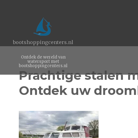
bootshoppingcenters.nl
Ontdek de wereld van
watersport met
bootshoppingcenters.nl
Prachtige stalen 
Ontdek uw droom