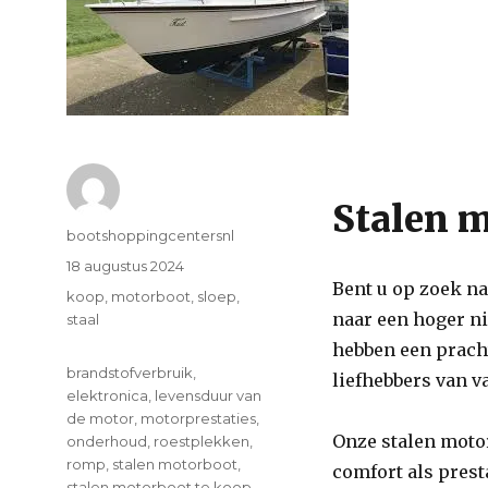
Stalen m
Author
bootshoppingcentersnl
Posted
18 augustus 2024
Bent u op zoek n
on
Categories
koop
,
motorboot
,
sloep
,
naar een hoger niv
staal
hebben een pracht
Tags
brandstofverbruik
,
liefhebbers van v
elektronica
,
levensduur van
de motor
,
motorprestaties
,
Onze stalen motor
onderhoud
,
roestplekken
,
romp
,
stalen motorboot
,
comfort als prest
stalen motorboot te koop
,