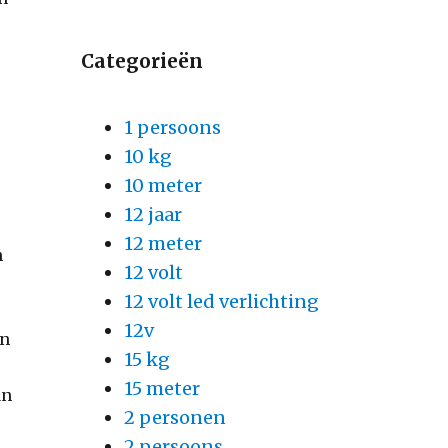
Categorieën
1 persoons
10 kg
10 meter
12 jaar
12 meter
n
12 volt
12 volt led verlichting
12v
en
15 kg
15 meter
an
2 personen
2 persoons