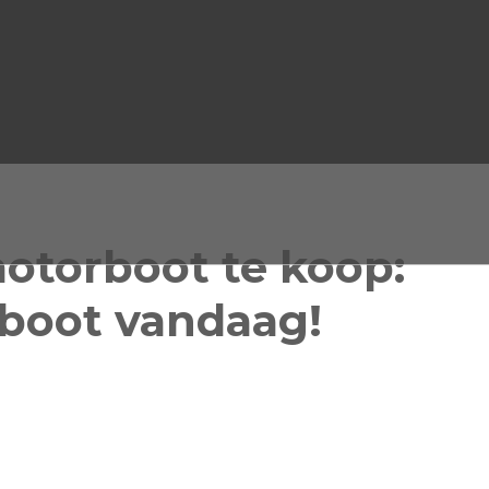
motorboot te koop:
boot vandaag!