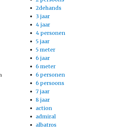
2dehands
3 jaar
4 jaar
4 personen
5 jaar
5 meter
6 jaar
s
6 meter
6 personen
n
6 persoons
t
7 jaar
8 jaar
action
admiral
albatros