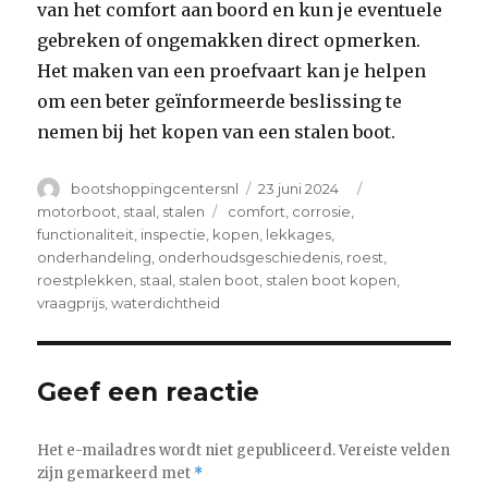
van het comfort aan boord en kun je eventuele
gebreken of ongemakken direct opmerken.
Het maken van een proefvaart kan je helpen
om een beter geïnformeerde beslissing te
nemen bij het kopen van een stalen boot.
Author
Posted
Categories
bootshoppingcentersnl
23 juni 2024
on
Tags
motorboot
,
staal
,
stalen
comfort
,
corrosie
,
functionaliteit
,
inspectie
,
kopen
,
lekkages
,
onderhandeling
,
onderhoudsgeschiedenis
,
roest
,
roestplekken
,
staal
,
stalen boot
,
stalen boot kopen
,
vraagprijs
,
waterdichtheid
Geef een reactie
Het e-mailadres wordt niet gepubliceerd.
Vereiste velden
zijn gemarkeerd met
*