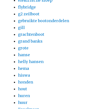
elektrische sloep
flybridge
g2 zeilboot
gebruikte bootonderdelen
gill
grachtenboot
grand banks
grote
hanse
helly hansen
hema
hiswa
honden
hout
huren
huur