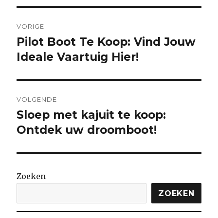
Berichtnavigatie
VORIGE
Pilot Boot Te Koop: Vind Jouw
Vorige
bericht:
Ideale Vaartuig Hier!
VOLGENDE
Sloep met kajuit te koop:
Volgende
bericht:
Ontdek uw droomboot!
Zoeken
ZOEKEN