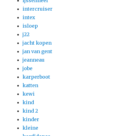
ijsselmeer
intercruiser
intex
isloep
j22
jacht kopen
jan van gent
jeanneau
jobe
karperboot
katten
kewi
kind
kind 2
kinder
kleine