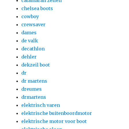
catamaran zeilen
chelsea boots
cowboy
crewsaver
dames
de valk
decathlon
dehler
dekzeil boot
dr
dr martens
dreumes
drmartens
elektrisch varen
elektrische buitenboordmotor
elektrische motor voor boot