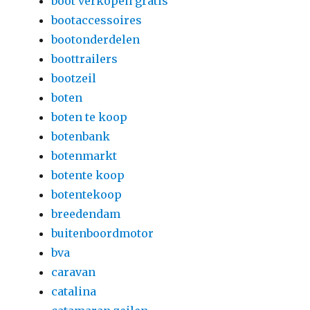
boot verkopen gratis
bootaccessoires
bootonderdelen
boottrailers
bootzeil
boten
boten te koop
botenbank
botenmarkt
botente koop
botentekoop
breedendam
buitenboordmotor
bva
caravan
catalina