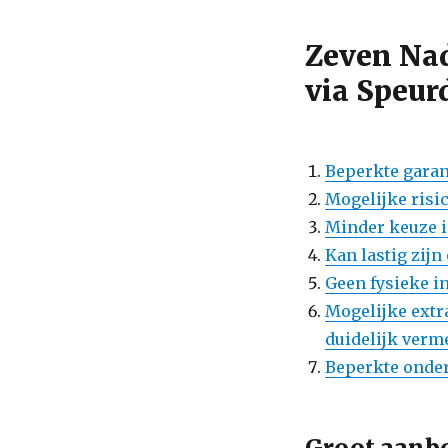
Zeven Nad
via Speur
Beperkte garan
Mogelijke risic
Minder keuze i
Kan lastig zij
Geen fysieke i
Mogelijke extra
duidelijk verm
Beperkte onder
Groot aanbo