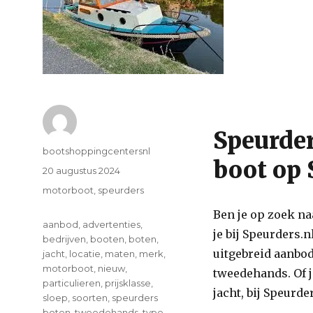
Speurder
Author
bootshoppingcentersnl
boot op 
Posted
20 augustus 2024
on
Categories
motorboot
,
speurders
Ben je op zoek na
Tags
aanbod
,
advertenties
,
je bij Speurders.n
bedrijven
,
booten
,
boten
,
uitgebreid aanbod
jacht
,
locatie
,
maten
,
merk
,
motorboot
,
nieuw
,
tweedehands. Of j
particulieren
,
prijsklasse
,
jacht, bij Speurde
sloep
,
soorten
,
speurders
boten
,
tweedehands
,
type