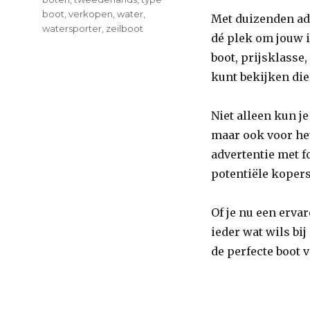
boot
,
verkopen
,
water
,
Met duizenden adv
watersporter
,
zeilboot
dé plek om jouw i
boot, prijsklasse
kunt bekijken di
Niet alleen kun j
maar ook voor he
advertentie met f
potentiële kopers
Of je nu een ervar
ieder wat wils bi
de perfecte boot 