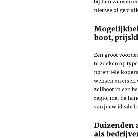
bij hun wensen en
nieuwe of gebruik
Mogelijkhei
boot, prijsk
Een groot voorde
te zoeken op type
potentiële kopers
wensen en eisen v
zeilboot in een b
regio, met de ha
van jouw ideale b
Duizenden a
als bedrijve