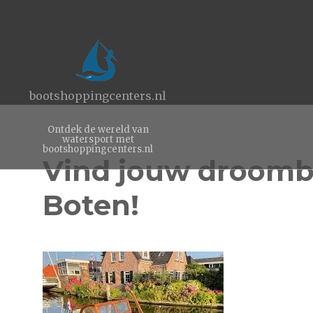
bootshoppingcenters.nl
Ontdek de wereld van
watersport met
bootshoppingcenters.nl
Vind jouw droomb
Boten!