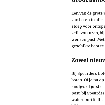
Een van de grote 
van boten in alle
sloep voor ontspa
zeilavonturen, bi
wensen past. Met 
geschikte boot te
Zowel nieuw
Bij Speurders Bot
boten. Of je nu o
snufjes of juist 
past, bij Speurder
watersportliefheb