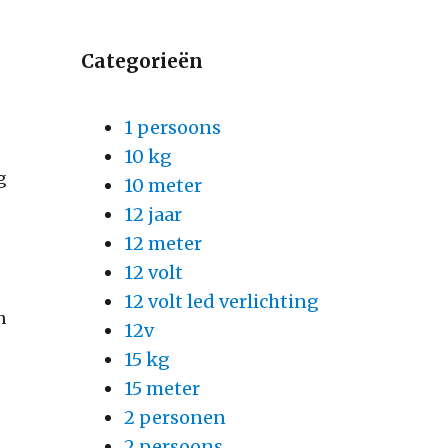
Categorieën
1 persoons
10 kg
g
10 meter
12 jaar
12 meter
12 volt
12 volt led verlichting
n
12v
15 kg
15 meter
2 personen
2 persoons