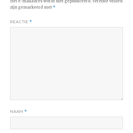
Het e-mailadres wordt niet gepubliceerd.
Vereiste velden
zijn gemarkeerd met
*
REACTIE
*
NAAM
*