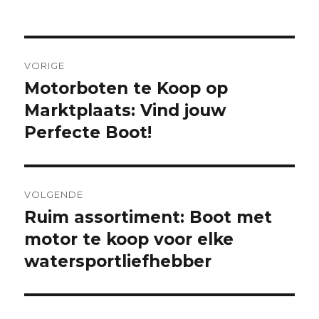
Berichtnavigatie
VORIGE
Motorboten te Koop op
Vorige
bericht:
Marktplaats: Vind jouw
Perfecte Boot!
VOLGENDE
Ruim assortiment: Boot met
Volgende
bericht:
motor te koop voor elke
watersportliefhebber