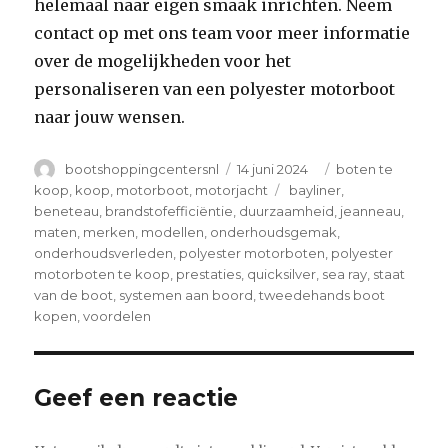
helemaal naar eigen smaak inrichten. Neem
contact op met ons team voor meer informatie
over de mogelijkheden voor het
personaliseren van een polyester motorboot
naar jouw wensen.
Author
Posted
Categories
bootshoppingcentersnl
14 juni 2024
boten te
on
Tags
koop
,
koop
,
motorboot
,
motorjacht
bayliner
,
beneteau
,
brandstofefficiëntie
,
duurzaamheid
,
jeanneau
,
maten
,
merken
,
modellen
,
onderhoudsgemak
,
onderhoudsverleden
,
polyester motorboten
,
polyester
motorboten te koop
,
prestaties
,
quicksilver
,
sea ray
,
staat
van de boot
,
systemen aan boord
,
tweedehands boot
kopen
,
voordelen
Geef een reactie