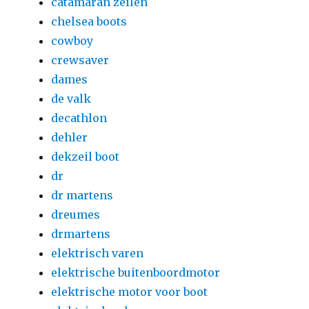
catamaran zeilen
chelsea boots
cowboy
crewsaver
dames
de valk
decathlon
dehler
dekzeil boot
dr
dr martens
dreumes
drmartens
elektrisch varen
elektrische buitenboordmotor
elektrische motor voor boot