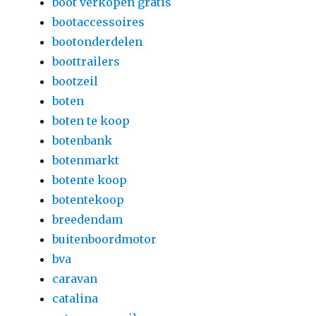
boot verkopen gratis
bootaccessoires
bootonderdelen
boottrailers
bootzeil
boten
boten te koop
botenbank
botenmarkt
botente koop
botentekoop
breedendam
buitenboordmotor
bva
caravan
catalina