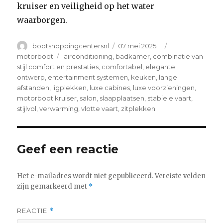
kruiser en veiligheid op het water
waarborgen.
Author
Posted
Categories
bootshoppingcentersnl
07 mei 2025
on
Tags
motorboot
airconditioning
,
badkamer
,
combinatie van
stijl comfort en prestaties
,
comfortabel
,
elegante
ontwerp
,
entertainment systemen
,
keuken
,
lange
afstanden
,
ligplekken
,
luxe cabines
,
luxe voorzieningen
,
motorboot kruiser
,
salon
,
slaapplaatsen
,
stabiele vaart
,
stijlvol
,
verwarming
,
vlotte vaart
,
zitplekken
Geef een reactie
Het e-mailadres wordt niet gepubliceerd.
Vereiste velden
zijn gemarkeerd met
*
REACTIE
*