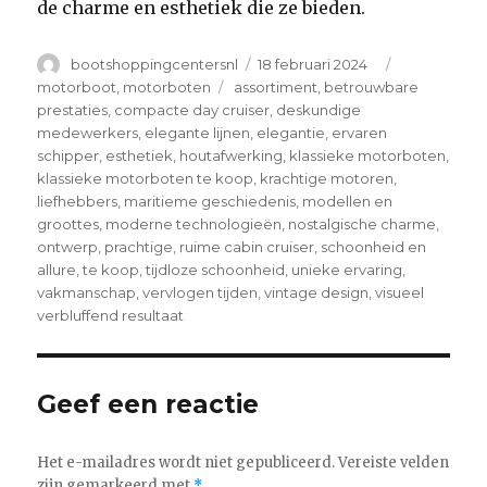
de charme en esthetiek die ze bieden.
Author
Posted
Categories
bootshoppingcentersnl
18 februari 2024
on
Tags
motorboot
,
motorboten
assortiment
,
betrouwbare
prestaties
,
compacte day cruiser
,
deskundige
medewerkers
,
elegante lijnen
,
elegantie
,
ervaren
schipper
,
esthetiek
,
houtafwerking
,
klassieke motorboten
,
klassieke motorboten te koop
,
krachtige motoren
,
liefhebbers
,
maritieme geschiedenis
,
modellen en
groottes
,
moderne technologieën
,
nostalgische charme
,
ontwerp
,
prachtige
,
ruime cabin cruiser
,
schoonheid en
allure
,
te koop
,
tijdloze schoonheid
,
unieke ervaring
,
vakmanschap
,
vervlogen tijden
,
vintage design
,
visueel
verbluffend resultaat
Geef een reactie
Het e-mailadres wordt niet gepubliceerd.
Vereiste velden
zijn gemarkeerd met
*