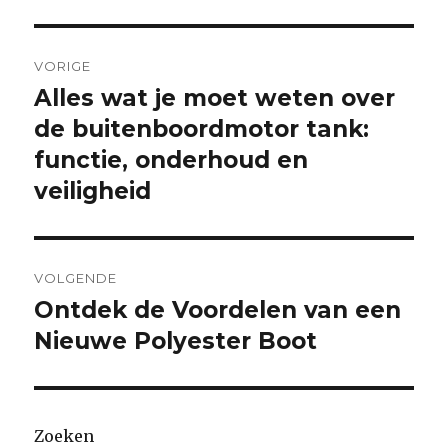
Berichtnavigatie
VORIGE
Alles wat je moet weten over
Vorige
bericht:
de buitenboordmotor tank:
functie, onderhoud en
veiligheid
VOLGENDE
Ontdek de Voordelen van een
Volgende
bericht:
Nieuwe Polyester Boot
Zoeken