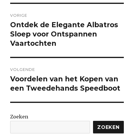
Berichtnavigatie
VORIGE
Ontdek de Elegante Albatros
Vorige
bericht:
Sloep voor Ontspannen
Vaartochten
VOLGENDE
Voordelen van het Kopen van
Volgende
bericht:
een Tweedehands Speedboot
Zoeken
ZOEKEN