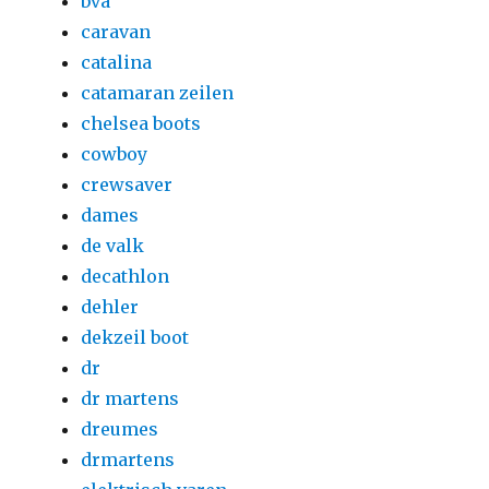
bva
caravan
catalina
catamaran zeilen
chelsea boots
cowboy
crewsaver
dames
de valk
decathlon
dehler
dekzeil boot
dr
dr martens
dreumes
drmartens