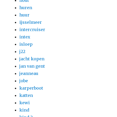
hout
huren
huur
ijsselmeer
intercruiser
intex
isloep
j22
jacht kopen
jan van gent
jeanneau
jobe
karperboot
katten
kewi
kind