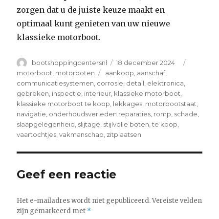
zorgen dat u de juiste keuze maakt en
optimaal kunt genieten van uw nieuwe
klassieke motorboot.
Author
Posted
Categori
bootshoppingcentersnl
18 december 2024
on
Tags
motorboot
,
motorboten
aankoop
,
aanschaf
,
communicatiesystemen
,
corrosie
,
detail
,
elektronica
,
gebreken
,
inspectie
,
interieur
,
klassieke motorboot
,
klassieke motorboot te koop
,
lekkages
,
motorbootstaat
,
navigatie
,
onderhoudsverleden reparaties
,
romp
,
schade
,
slaapgelegenheid
,
slijtage
,
stijlvolle boten
,
te koop
,
vaartochtjes
,
vakmanschap
,
zitplaatsen
Geef een reactie
Het e-mailadres wordt niet gepubliceerd.
Vereiste velden
zijn gemarkeerd met
*