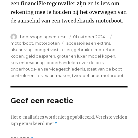
een financiële tegenvaller zijn en is iets om
rekening mee te houden bij het overwegen van
de aanschaf van een tweedehands motorboot.
Author
Posted
Categories
bootshoppingcentersnl
01 oktober 2024
on
Tags
motorboot
,
motorboten
accessoires en extra's
,
afschrijving
,
budget vaststellen
,
gebruikte motorboot
kopen
,
geld besparen
,
groter en luxer model kopen
,
kostenbesparing
,
onderhandelen over de prijs
,
onderhouds- en servicegeschiedenis
,
staat van de boot
controleren
,
test vaart maken
,
tweedehands motorboot
Geef een reactie
Het e-mailadres wordt niet gepubliceerd.
Vereiste velden
zijn gemarkeerd met
*