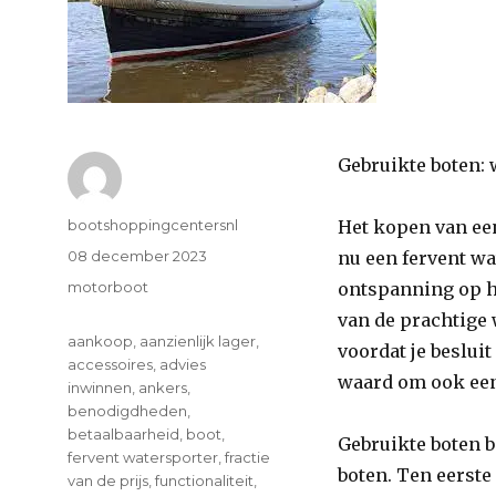
Gebruikte boten:
Author
bootshoppingcentersnl
Het kopen van een
Posted
08 december 2023
nu een fervent wa
on
Categories
motorboot
ontspanning op he
van de prachtige 
Tags
aankoop
,
aanzienlijk lager
,
voordat je beslui
accessoires
,
advies
waard om ook eens
inwinnen
,
ankers
,
benodigdheden
,
betaalbaarheid
,
boot
,
Gebruikte boten b
fervent watersporter
,
fractie
boten. Ten eerste
van de prijs
,
functionaliteit
,