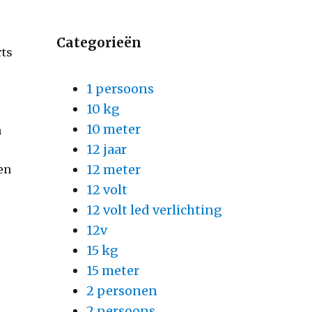
Categorieën
rts
1 persoons
10 kg
10 meter
n
12 jaar
12 meter
en
12 volt
12 volt led verlichting
12v
15 kg
15 meter
2 personen
2 persoons