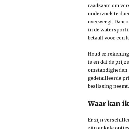
raadzaam om vers
onderzoek te doen
overweegt. Daarna
in de watersporti
betaalt voor een 
Houd er rekening 
is en dat de prij
omstandigheden e
gedetailleerde pri
beslissing neemt
Waar kan ik
Er zijn verschill
zijn enkele opties