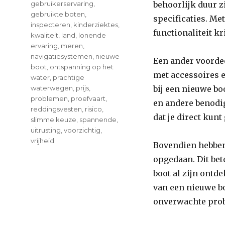
gebruikerservaring
,
behoorlijk duur zi
gebruikte boten
,
specificaties. Me
inspecteren
,
kinderziektes
,
functionaliteit kr
kwaliteit
,
land
,
lonende
ervaring
,
meren
,
navigatiesystemen
,
nieuwe
Een ander voordee
boot
,
ontspanning op het
met accessoires e
water
,
prachtige
waterwegen
,
prijs
,
bij een nieuwe bo
problemen
,
proefvaart
,
en andere benodig
reddingsvesten
,
risico
,
dat je direct kun
slimme keuze
,
spannende
,
uitrusting
,
voorzichtig
,
vrijheid
Bovendien hebben
opgedaan. Dit bet
boot al zijn ontd
van een nieuwe boo
onverwachte prob