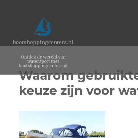
bootshoppingcenters.nl
Ontdek de wereld van
watersport met
bootshoppingcenters.nl
Waarom gebruikte
keuze zijn voor wa