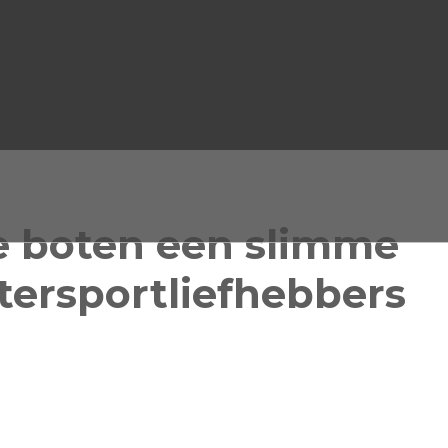
 boten een slimme
tersportliefhebbers