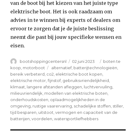
van de boot bij het kiezen van het juiste type
elektrische boot. Het is ook raadzaam om
advies in te winnen bij experts of dealers om
ervoor te zorgen dat je de juiste beslissing
neemt die past bij jouw specifieke wensen en
eisen.
Author
Posted
Categories
bootshoppingcentersnl
02 juni 2023
boten te
on
Tags
koop
,
motorboot
alternatief
,
batterijtechnologieën
,
bereik verbeterd
,
co2
,
elektrische boot kopen
,
elektrische motor
,
fijnstof
,
gebruiksvriendelijkheid
,
klimaat
,
langere afstanden afleggen
,
luchtvervuiling
,
milieuvriendelijk
,
modellen van elektrische boten
,
onderhoudskosten
,
oplaadmogelijkheden in de
omgeving
,
rustige vaarervaring
,
schadelijke stoffen
,
stiller
,
tijd besparen
,
uitstoot
,
vermogen en capaciteit van de
batterijen
,
voordelen
,
watersportliefhebbers