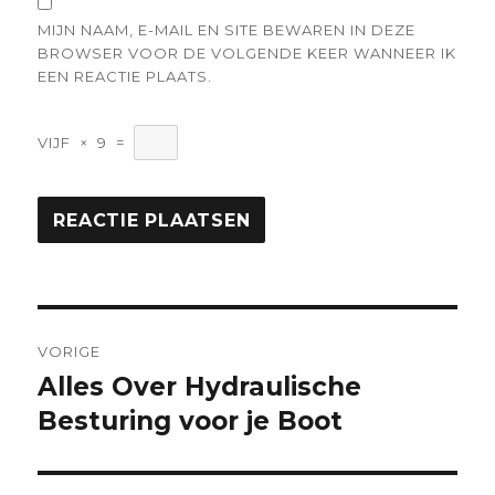
MIJN NAAM, E-MAIL EN SITE BEWAREN IN DEZE
BROWSER VOOR DE VOLGENDE KEER WANNEER IK
EEN REACTIE PLAATS.
VIJF
×
9
=
Berichtnavigatie
VORIGE
Alles Over Hydraulische
Vorige
bericht:
Besturing voor je Boot