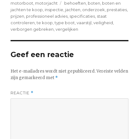
on
Tags
motorboot
,
motorjacht
behoeften
,
boten
,
boten en
jachten te koop
,
inspectie
,
jachten
,
onderzoek
,
prestaties
,
prijzen
,
professioneel advies
,
specificaties
,
staat
controleren
,
te koop
,
type boot
,
vaarstijl
,
veiligheid
,
verborgen gebreken
,
vergelijken
Geef een reactie
Het e-mailadres wordt niet gepubliceerd.
Vereiste velden
zijn gemarkeerd met
*
REACTIE
*