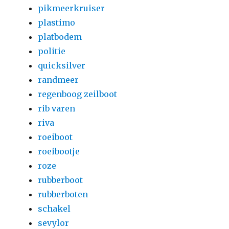
pikmeerkruiser
plastimo
platbodem
politie
quicksilver
randmeer
regenboog zeilboot
rib varen
riva
roeiboot
roeibootje
roze
rubberboot
rubberboten
schakel
sevylor