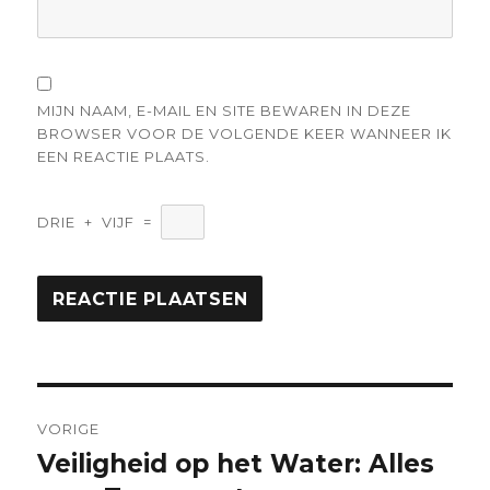
MIJN NAAM, E-MAIL EN SITE BEWAREN IN DEZE
BROWSER VOOR DE VOLGENDE KEER WANNEER IK
EEN REACTIE PLAATS.
DRIE
+
VIJF
=
Berichtnavigatie
VORIGE
Veiligheid op het Water: Alles
Vorige