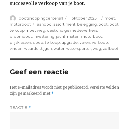
succesvolle verkoop van je boot.
Author
Posted
Categories
bootshoppingcentersnl
11 oktober 2025
moet
,
on
Tags
motorboot
aanbod
,
assortiment
,
belegging
,
boot
,
boot
te koop moet weg
,
deskundige medewerkers
,
droomboot
,
investering
,
jacht
,
maten
,
motorboot
,
prijsklassen
,
sloep
,
te koop
,
upgrade
,
varen
,
verkoop
,
vinden
,
waarde stijgen
,
water
,
watersporter
,
weg
,
zeilboot
Geef een reactie
Het e-mailadres wordt niet gepubliceerd.
Vereiste velden
zijn gemarkeerd met
*
REACTIE
*