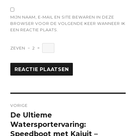
MIJN NAAM, E-MAIL EN SITE BEWAREN IN DEZE
BROWSER VOOR DE VOLGENDE KEER WANNEER IK
EEN REACTIE PLAATS.
ZEVEN
−
2
=
Berichtnavigatie
VORIGE
De Ultieme
Vorige
bericht:
Watersportervaring:
Speedboot met Kajuit –