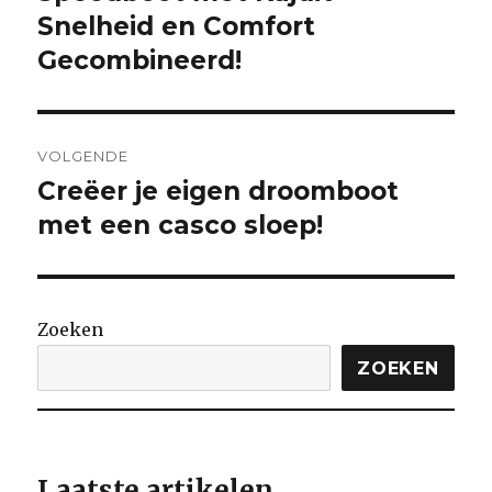
Snelheid en Comfort
Gecombineerd!
VOLGENDE
Creëer je eigen droomboot
Volgende
bericht:
met een casco sloep!
Zoeken
ZOEKEN
Laatste artikelen