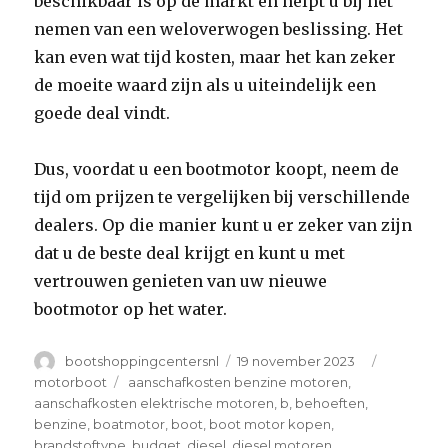
beschikbaar is op de markt en helpt u bij het
nemen van een weloverwogen beslissing. Het
kan even wat tijd kosten, maar het kan zeker
de moeite waard zijn als u uiteindelijk een
goede deal vindt.
Dus, voordat u een bootmotor koopt, neem de
tijd om prijzen te vergelijken bij verschillende
dealers. Op die manier kunt u er zeker van zijn
dat u de beste deal krijgt en kunt u met
vertrouwen genieten van uw nieuwe
bootmotor op het water.
Author
Posted
Categori
bootshoppingcentersnl
19 november 2023
on
Tags
motorboot
aanschafkosten benzine motoren
,
aanschafkosten elektrische motoren
,
b
,
behoeften
,
benzine
,
boatmotor
,
boot
,
boot motor kopen
,
brandstoftype
,
budget
,
diesel
,
diesel motoren
,