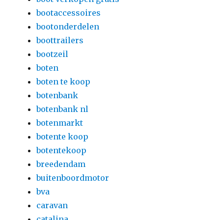
bootaccessoires
bootonderdelen
boottrailers
bootzeil
boten
boten te koop
botenbank
botenbank nl
botenmarkt
botente koop
botentekoop
breedendam
buitenboordmotor
bva
caravan
catalina