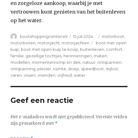
en zorgeloze aankoop, waarbij je met
vertrouwen kunt genieten van het buitenleven
op het water.
Author
Posted
Categories
bootshoppingcentersnl
15 juli 2024
motorboot
,
on
Tags
motorboten
,
motorjacht
,
motorjachten
boot met open
kuip
,
boot met open kuip te koop
,
buitenleven
,
comfort
,
familie
,
gezellige tochtjes
,
herinneringen
,
maten
,
modellen
,
momentenromp en dek
,
natuur
,
ontspannen
,
ontspanning
,
plezier
,
ruimte
,
sloep
,
speedboot
,
stijlvol
,
varen
,
vissen
,
vrienden
,
vrijheid
,
water
Geef een reactie
Het e-mailadres wordt niet gepubliceerd.
Vereiste velden
zijn gemarkeerd met
*