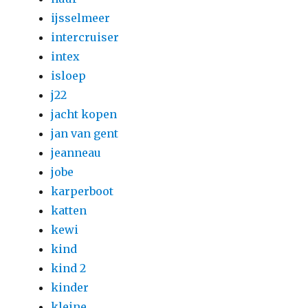
ijsselmeer
intercruiser
intex
isloep
j22
jacht kopen
jan van gent
jeanneau
jobe
karperboot
katten
kewi
kind
kind 2
kinder
kleine