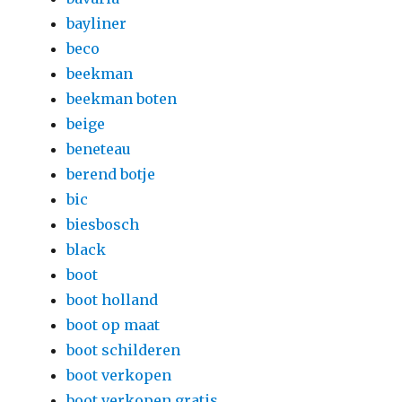
bayliner
beco
beekman
beekman boten
beige
beneteau
berend botje
bic
biesbosch
black
boot
boot holland
boot op maat
boot schilderen
boot verkopen
boot verkopen gratis