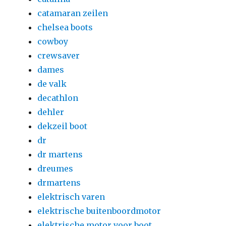
catamaran zeilen
chelsea boots
cowboy
crewsaver
dames
de valk
decathlon
dehler
dekzeil boot
dr
dr martens
dreumes
drmartens
elektrisch varen
elektrische buitenboordmotor
elektrische motor voor boot