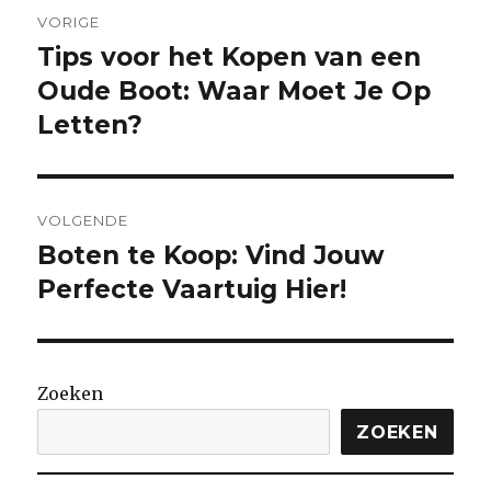
Berichtnavigatie
VORIGE
Tips voor het Kopen van een
Vorige
bericht:
Oude Boot: Waar Moet Je Op
Letten?
VOLGENDE
Boten te Koop: Vind Jouw
Volgende
bericht:
Perfecte Vaartuig Hier!
Zoeken
ZOEKEN