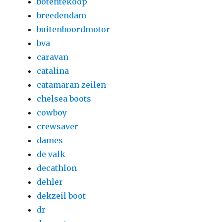
botentekoop
breedendam
buitenboordmotor
bva
caravan
catalina
catamaran zeilen
chelsea boots
cowboy
crewsaver
dames
de valk
decathlon
dehler
dekzeil boot
dr