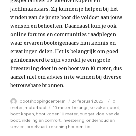
gespecialiseerde botenverkopers en
jachtmakelaars. Zij kunnen je helpen bij het
vinden van de juiste boot die voldoet aan jouw
wensen en behoeften. Daarnaast kun je ook
online forums en communities raadplegen
waar ervaren booteigenaars hun kennis en
ervaringen delen. Het is belangrijk om goed
geïnformeerd te zijn voordat je een grote
investering doet in een boot van 10 meter, dus
aarzel niet om advies in te winnen bij diverse
betrouwbare bronnen.
Author
Posted
Categories
bootshoppingcentersnl
24 februari 2025
10
on
Tags
meter
,
motorboot
10 meter
,
belangrijke zaken
,
boot
,
boot kopen
,
boot kopen 10 meter
,
budget
,
doel van de
boot
,
indeling en comfort
,
investering
,
onderhoud en
service
,
proefvaart
,
rekening houden
,
tips