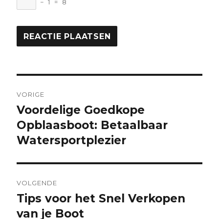
−
1
=
8
Berichtnavigatie
VORIGE
Voordelige Goedkope
Vorige
bericht:
Opblaasboot: Betaalbaar
Watersportplezier
VOLGENDE
Tips voor het Snel Verkopen
Volgende
bericht:
van je Boot