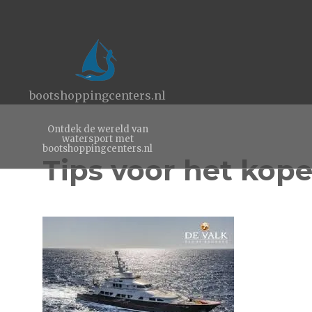
bootshoppingcenters.nl
Ontdek de wereld van
watersport met
bootshoppingcenters.nl
Tips voor het kope