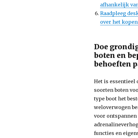
afhankelijk va
Raadpleeg desk
over het kopen
Doe grondig
boten en bep
behoeften p
Het is essentieel
soorten boten voo
type boot het bes
weloverwogen besl
voor ontspannen 
adrenalineverhog
functies en eigen