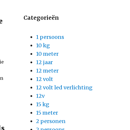
Categorieën
e
1 persoons
10 kg
10 meter
ie
12 jaar
12 meter
en
12 volt
e
12 volt led verlichting
12v
15 kg
15 meter
2 personen
ls
2 persoons