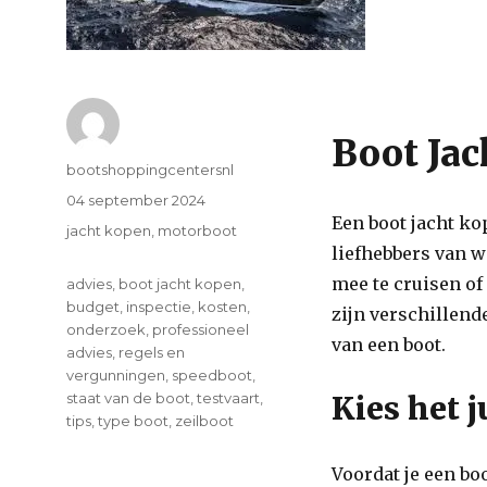
Boot Jac
Author
bootshoppingcentersnl
Posted
04 september 2024
Een boot jacht ko
on
Categories
jacht kopen
,
motorboot
liefhebbers van w
mee te cruisen of
Tags
advies
,
boot jacht kopen
,
budget
,
inspectie
,
kosten
,
zijn verschillen
onderzoek
,
professioneel
van een boot.
advies
,
regels en
vergunningen
,
speedboot
,
staat van de boot
,
testvaart
,
Kies het j
tips
,
type boot
,
zeilboot
Voordat je een bo