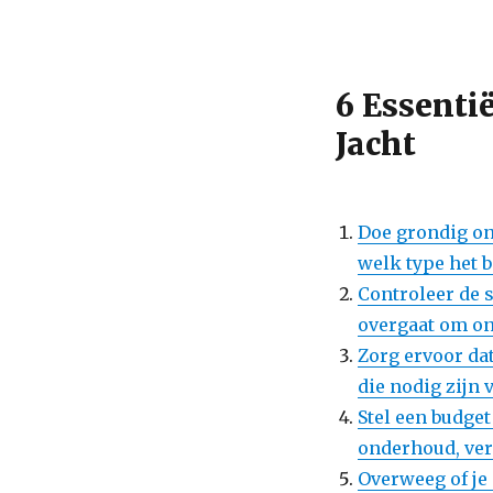
6 Essenti
Jacht
Doe grondig on
welk type het b
Controleer de s
overgaat om o
Zorg ervoor dat
die nodig zijn 
Stel een budge
onderhoud, ver
Overweeg of je