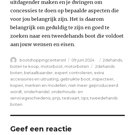
uitdagender maken en je dwingen om
concessies te doen op bepaalde aspecten die
voor jou belangrijk zijn. Het is daarom
belangrijk om geduldig te zijn en goed te
zoeken naar een tweedehands boot die voldoet
aan jouw wensen en eisen.
Author
Posted
Categories
bootshoppingcentersnl
09 juni 2024
2dehands
,
on
Tags
boten te koop
,
motorboot
,
motorboten
2dehands
boten
,
betaalbaarder
,
expert controleren
,
extra
accessoires en uitrusting
,
gebruikte boot
,
inspecteer
,
kopen
,
merken en modellen
,
niet meer geproduceerd
wordt
,
onderhandel
,
onderhouds- en
servicegeschiedenis
,
prijs
,
testvaart
,
tips
,
tweedehands
boten
Geef een reactie