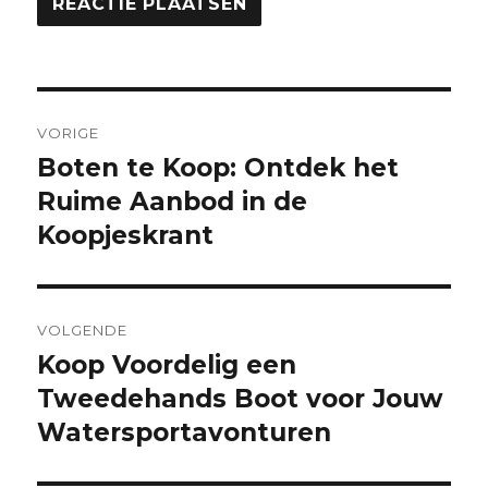
Berichtnavigatie
VORIGE
Boten te Koop: Ontdek het
Vorige
bericht:
Ruime Aanbod in de
Koopjeskrant
VOLGENDE
Koop Voordelig een
Volgende
bericht:
Tweedehands Boot voor Jouw
Watersportavonturen