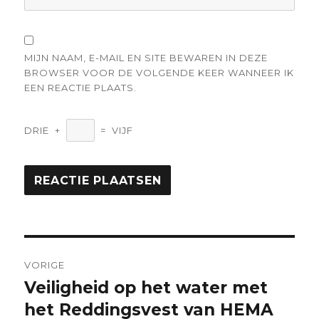
MIJN NAAM, E-MAIL EN SITE BEWAREN IN DEZE
BROWSER VOOR DE VOLGENDE KEER WANNEER IK
EEN REACTIE PLAATS.
DRIE
+
=
VIJF
Berichtnavigatie
VORIGE
Veiligheid op het water met
Vorige
bericht:
het Reddingsvest van HEMA