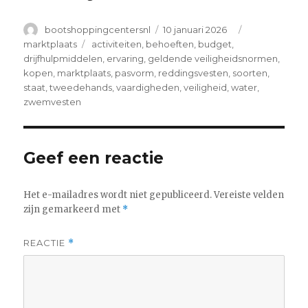
Author
Posted
Categories
bootshoppingcentersnl
10 januari 2026
on
Tags
marktplaats
activiteiten
,
behoeften
,
budget
,
drijfhulpmiddelen
,
ervaring
,
geldende veiligheidsnormen
,
kopen
,
marktplaats
,
pasvorm
,
reddingsvesten
,
soorten
,
staat
,
tweedehands
,
vaardigheden
,
veiligheid
,
water
,
zwemvesten
Geef een reactie
Het e-mailadres wordt niet gepubliceerd.
Vereiste velden
zijn gemarkeerd met
*
REACTIE
*