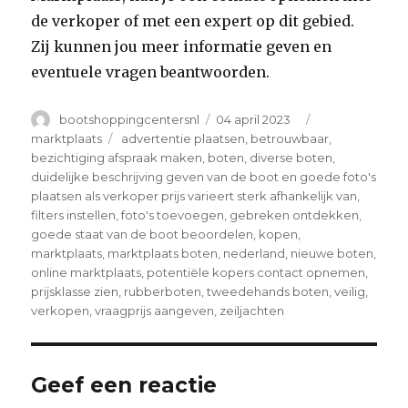
de verkoper of met een expert op dit gebied.
Zij kunnen jou meer informatie geven en
eventuele vragen beantwoorden.
Author
Posted
Categories
bootshoppingcentersnl
04 april 2023
on
Tags
marktplaats
advertentie plaatsen
,
betrouwbaar
,
bezichtiging afspraak maken
,
boten
,
diverse boten
,
duidelijke beschrijving geven van de boot en goede foto's
plaatsen als verkoper prijs varieert sterk afhankelijk van
,
filters instellen
,
foto's toevoegen
,
gebreken ontdekken
,
goede staat van de boot beoordelen
,
kopen
,
marktplaats
,
marktplaats boten
,
nederland
,
nieuwe boten
,
online marktplaats
,
potentiële kopers contact opnemen
,
prijsklasse zien
,
rubberboten
,
tweedehands boten
,
veilig
,
verkopen
,
vraagprijs aangeven
,
zeiljachten
Geef een reactie