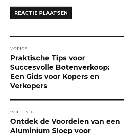
Berichtnavigatie
VORIGE
Praktische Tips voor
Vorige
bericht:
Succesvolle Botenverkoop:
Een Gids voor Kopers en
Verkopers
VOLGENDE
Ontdek de Voordelen van een
Volgende
bericht:
Aluminium Sloep voor