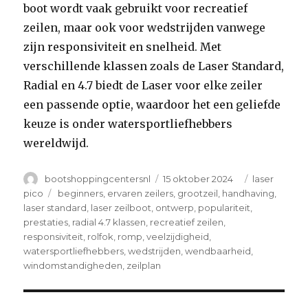
boot wordt vaak gebruikt voor recreatief
zeilen, maar ook voor wedstrijden vanwege
zijn responsiviteit en snelheid. Met
verschillende klassen zoals de Laser Standard,
Radial en 4.7 biedt de Laser voor elke zeiler
een passende optie, waardoor het een geliefde
keuze is onder watersportliefhebbers
wereldwijd.
Author
Posted
Categories
bootshoppingcentersnl
15 oktober 2024
laser
on
Tags
pico
beginners
,
ervaren zeilers
,
grootzeil
,
handhaving
,
laser standard
,
laser zeilboot
,
ontwerp
,
populariteit
,
prestaties
,
radial 4.7 klassen
,
recreatief zeilen
,
responsiviteit
,
rolfok
,
romp
,
veelzijdigheid
,
watersportliefhebbers
,
wedstrijden
,
wendbaarheid
,
windomstandigheden
,
zeilplan