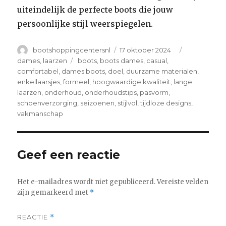
uiteindelijk de perfecte boots die jouw
persoonlijke stijl weerspiegelen.
Author
Posted
Categories
bootshoppingcentersnl
17 oktober 2024
on
Tags
dames
,
laarzen
boots
,
boots dames
,
casual
,
comfortabel
,
dames boots
,
doel
,
duurzame materialen
,
enkellaarsjes
,
formeel
,
hoogwaardige kwaliteit
,
lange
laarzen
,
onderhoud
,
onderhoudstips
,
pasvorm
,
schoenverzorging
,
seizoenen
,
stijlvol
,
tijdloze designs
,
vakmanschap
Geef een reactie
Het e-mailadres wordt niet gepubliceerd.
Vereiste velden
zijn gemarkeerd met
*
REACTIE
*