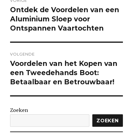
VORIGE
Ontdek de Voordelen van een
Vorige
bericht:
Aluminium Sloep voor
Ontspannen Vaartochten
VOLGENDE
Voordelen van het Kopen van
Volgende
bericht:
een Tweedehands Boot:
Betaalbaar en Betrouwbaar!
Zoeken
ZOEKEN