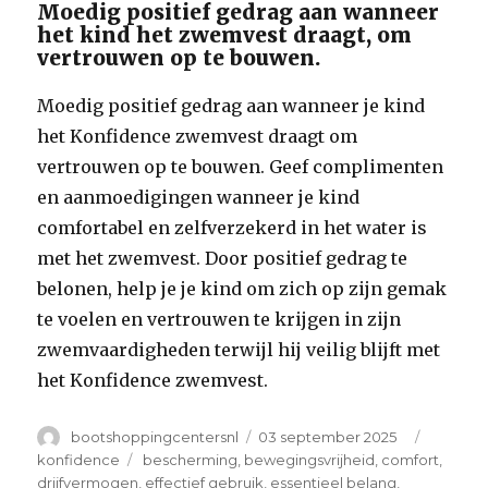
Moedig positief gedrag aan wanneer
het kind het zwemvest draagt, om
vertrouwen op te bouwen.
Moedig positief gedrag aan wanneer je kind
het Konfidence zwemvest draagt om
vertrouwen op te bouwen. Geef complimenten
en aanmoedigingen wanneer je kind
comfortabel en zelfverzekerd in het water is
met het zwemvest. Door positief gedrag te
belonen, help je je kind om zich op zijn gemak
te voelen en vertrouwen te krijgen in zijn
zwemvaardigheden terwijl hij veilig blijft met
het Konfidence zwemvest.
Author
Posted
Categor
bootshoppingcentersnl
03 september 2025
on
Tags
konfidence
bescherming
,
bewegingsvrijheid
,
comfort
,
drijfvermogen
,
effectief gebruik
,
essentieel belang
,