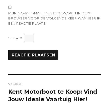
MIJN NAAM, E-MAIL EN SITE BEWAREN IN DEZE
BROWSER VOOR DE VOLGENDE KEER WANNEER IK
EEN REACTIE PLAATS.
5
−
4
=
Berichtnavigatie
VORIGE
Kent Motorboot te Koop: Vind
Vorige
bericht:
Jouw Ideale Vaartuig Hier!