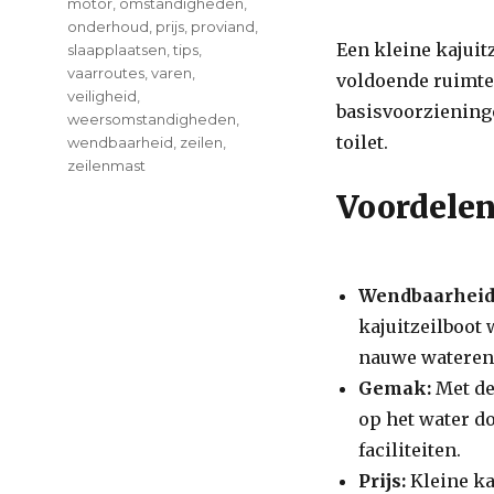
motor
,
omstandigheden
,
onderhoud
,
prijs
,
proviand
,
Een kleine kajuit
slaapplaatsen
,
tips
,
vaarroutes
,
varen
,
voldoende ruimte 
veiligheid
,
basisvoorziening
weersomstandigheden
,
toilet.
wendbaarheid
,
zeilen
,
zeilenmast
Voordelen
Wendbaarheid
kajuitzeilboot
nauwe wateren
Gemak:
Met de
op het water d
faciliteiten.
Prijs:
Kleine ka