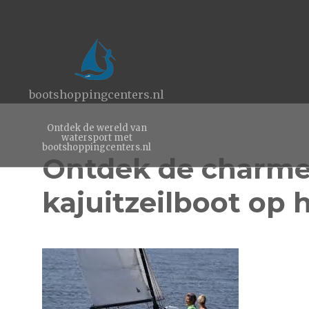
bootshoppingcenters.nl
Ontdek de wereld van
watersport met
bootshoppingcenters.nl
Ontdek de charme 
kajuitzeilboot op 