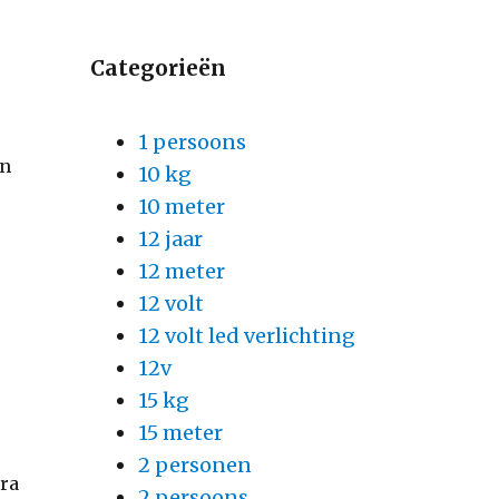
e
Categorieën
1 persoons
in
10 kg
10 meter
12 jaar
12 meter
12 volt
12 volt led verlichting
12v
15 kg
15 meter
2 personen
tra
2 persoons