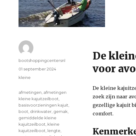
De klein
Author
bootshoppingcentersnl
voor avo
Posted
01 september 2024
on
Categories
kleine
De kleine kajuitz
Tags
afmetingen
,
afmetingen
zoek zijn naar av
kleine kajuitzeilboot
,
gezellige kajuit b
basisvoorzieningen kajuit
,
boot
,
drinkwater
,
gemak
,
comfort.
gemiddelde kleine
kajuitzeilboot
,
kleine
Kenmerken
kajuitzeilboot
,
lengte
,