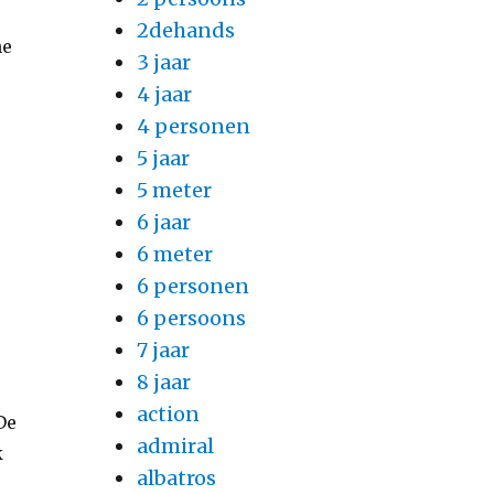
2dehands
ne
3 jaar
4 jaar
4 personen
5 jaar
5 meter
6 jaar
6 meter
6 personen
6 persoons
7 jaar
8 jaar
action
De
admiral
k
albatros
n