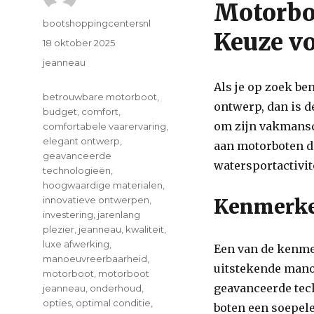
Motorboo
Author
bootshoppingcentersnl
Keuze vo
Posted
18 oktober 2025
on
Categories
jeanneau
Als je op zoek be
Tags
betrouwbare motorboot
,
ontwerp, dan is d
budget
,
comfort
,
om zijn vakmansc
comfortabele vaarervaring
,
elegant ontwerp
,
aan motorboten di
geavanceerde
watersportactivit
technologieën
,
hoogwaardige materialen
,
innovatieve ontwerpen
,
Kenmerke
investering
,
jarenlang
plezier
,
jeanneau
,
kwaliteit
,
luxe afwerking
,
Een van de kenme
manoeuvreerbaarheid
,
uitstekende manoe
motorboot
,
motorboot
geavanceerde tec
jeanneau
,
onderhoud
,
opties
,
optimal conditie
,
boten een soepele