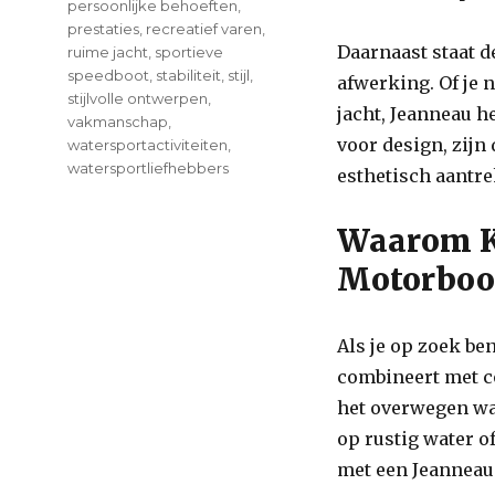
persoonlijke behoeften
,
prestaties
,
recreatief varen
,
Daarnaast staat d
ruime jacht
,
sportieve
speedboot
,
stabiliteit
,
stijl
,
afwerking. Of je 
stijlvolle ontwerpen
,
jacht, Jeanneau h
vakmanschap
,
voor design, zijn
watersportactiviteiten
,
watersportliefhebbers
esthetisch aantre
Waarom K
Motorboo
Als je op zoek be
combineert met co
het overwegen wa
op rustig water o
met een Jeanneau 