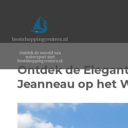
bootshoppingcenters.nl
Ontdek de wereld van
watersport met
bootshoppingcenters.nl
Ontdek de Elegant
Jeanneau op het 