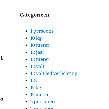
Categorieën
1 persoons
10 kg
10 meter
12 jaar
t
12 meter
12 volt
12 volt led verlichting
12v
15 kg
15 meter
kt
2 personen
2 persoons