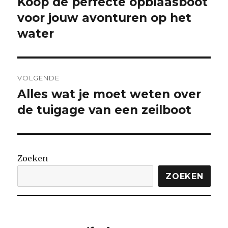
Koop de perfecte opblaasboot
Vorige
bericht:
voor jouw avonturen op het
water
VOLGENDE
Alles wat je moet weten over
Volgende
bericht:
de tuigage van een zeilboot
Zoeken
ZOEKEN