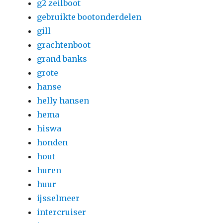
g2 zeilboot
gebruikte bootonderdelen
gill
grachtenboot
grand banks
grote
hanse
helly hansen
hema
hiswa
honden
hout
huren
huur
ijsselmeer
intercruiser