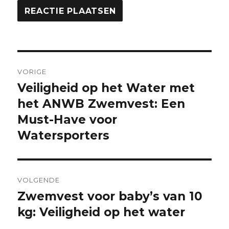
Berichtnavigatie
VORIGE
Veiligheid op het Water met
Vorige
bericht:
het ANWB Zwemvest: Een
Must-Have voor
Watersporters
VOLGENDE
Zwemvest voor baby’s van 10
Volgende
bericht:
kg: Veiligheid op het water