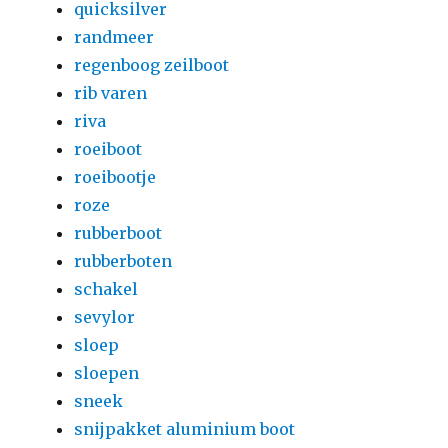
quicksilver
randmeer
regenboog zeilboot
rib varen
riva
roeiboot
roeibootje
roze
rubberboot
rubberboten
schakel
sevylor
sloep
sloepen
sneek
snijpakket aluminium boot