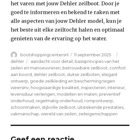
het varen met jouw Dehler zeilboot. Door je
goed te informeren en bekend te raken met
alle aspecten van jouw Dehler model, kun je
het beste uit elke zeiltocht halen en optimaal
genieten van de ervaring op het water.
Author
Posted
Categori
bootshoppingcentersnl
11 september 2025
on
Tags
dehler
aandacht voor detail
,
basisprincipes van het
zeilen en manoeuvreren
,
betrouwbare zeilboot
,
comfort
aan boord
,
dehler zeilboot
,
duitse zeilboten
,
elegant
ontwerp
,
goede zeilkleding en bescherming tegen
weersinv
,
hoogwaardige kwaliteit
,
inspecteren
,
interieur
,
levensduur verlengen
,
modellen en maten
,
preventief
onderhoud
,
regelmatig onderhoud
,
rompontwerp
,
schoonmaken
,
stijlvolle zeilboot
,
uitstekende prestaties
,
vakmanschap
,
wereld van zeilen
,
zeileigenschappen
Geef een reactie