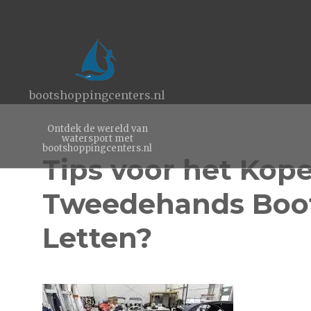
bootshoppingcenters.nl
Ontdek de wereld van
watersport met
bootshoppingcenters.nl
Tips voor het Kop
Tweedehands Boot
Letten?