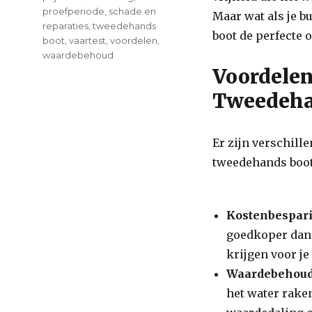
proefperiode
,
schade en
Maar wat als je 
reparaties
,
tweedehands
boot de perfecte 
boot
,
vaartest
,
voordelen
,
waardebehoud
Voordelen
Tweedeha
Er zijn verschil
tweedehands boot
Kostenbespar
goedkoper dan 
krijgen voor je
Waardebehoud
het water raken