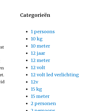
Categorieën
1 persoons
10 kg
10 meter
ast
12 jaar
12 meter
t
12 volt
en
12 volt led verlichting
et.
12v
eid
15 kg
15 meter
2 personen
2 persoons