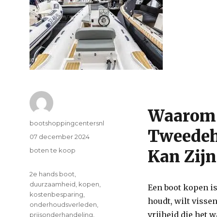
Waarom 
Author
bootshoppingcentersnl
Tweedeh
Posted
07 december 2024
on
Categories
boten te koop
Kan Zijn
Tags
2e hands boot
,
duurzaamheid
,
kopen
,
Een boot kopen is
kostenbesparing
,
houdt, wilt visse
onderhoudsverleden
,
vrijheid die het w
prijsonderhandeling
,