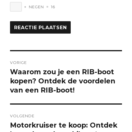
+
NEGEN
=
16
Berichtnavigatie
VORIGE
Waarom zou je een RIB-boot
Vorige
bericht:
kopen? Ontdek de voordelen
van een RIB-boot!
VOLGENDE
Motorkruiser te koop: Ontdek
Volgende