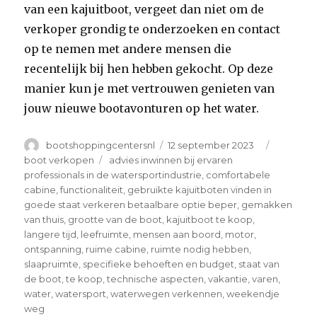
van een kajuitboot, vergeet dan niet om de
verkoper grondig te onderzoeken en contact
op te nemen met andere mensen die
recentelijk bij hen hebben gekocht. Op deze
manier kun je met vertrouwen genieten van
jouw nieuwe bootavonturen op het water.
Author
Posted
Categori
bootshoppingcentersnl
12 september 2023
on
Tags
boot verkopen
advies inwinnen bij ervaren
professionals in de watersportindustrie
,
comfortabele
cabine
,
functionaliteit
,
gebruikte kajuitboten vinden in
goede staat verkeren betaalbare optie beper
,
gemakken
van thuis
,
grootte van de boot
,
kajuitboot te koop
,
langere tijd
,
leefruimte
,
mensen aan boord
,
motor
,
ontspanning
,
ruime cabine
,
ruimte nodig hebben
,
slaapruimte
,
specifieke behoeften en budget
,
staat van
de boot
,
te koop
,
technische aspecten
,
vakantie
,
varen
,
water
,
watersport
,
waterwegen verkennen
,
weekendje
weg