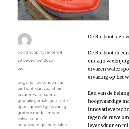
De Bic boot: een 
Author
bootshoppingcentersnl
De Bic boot is e
Posted
29 december 2023
om zijn veelzijdi
on
Categories
bic
ervaren waterspor
ervaring op het w
Tags
beginner
,
bekende naam
,
bic boot
,
duurzaamheid
,
Een van de belang
ervaren watersporter
,
gebruiksgemak
,
geschikte
hoogwaardige mat
optie
,
geweldige ervaring
,
innovatieve techn
grotere modellen voor
tegen de ruwe oms
volwassenen
,
hoogwaardige materialen
,
levensduur en mi