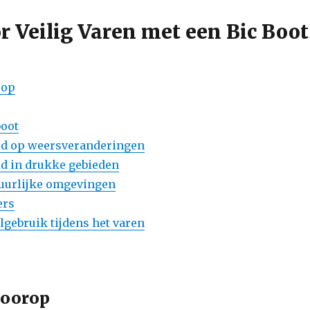
or Veilig Varen met een Bic Boot
rop
boot
id op weersveranderingen
d in drukke gebieden
tuurlijke omgevingen
ers
lgebruik tijdens het varen
voorop