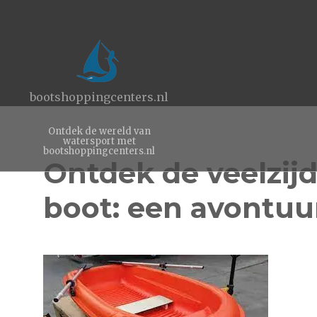
bootshoppingcenters.nl
Ontdek de wereld van
watersport met
bootshoppingcenters.nl
Ontdek de veelzijd
boot: een avontuu