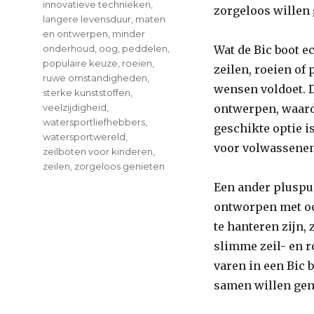
innovatieve technieken
,
zorgeloos willen 
langere levensduur
,
maten
en ontwerpen
,
minder
onderhoud
,
oog
,
peddelen
,
Wat de Bic boot ec
populaire keuze
,
roeien
,
zeilen, roeien of 
ruwe omstandigheden
,
wensen voldoet. D
sterke kunststoffen
,
veelzijdigheid
,
ontwerpen, waardo
watersportliefhebbers
,
geschikte optie i
watersportwereld
,
voor volwassenen,
zeilboten voor kinderen
,
zeilen
,
zorgeloos genieten
Een ander pluspun
ontworpen met oog
te hanteren zijn,
slimme zeil- en r
varen in een Bic 
samen willen geni