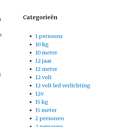
Categorieën
n
e
1 persoons
10 kg
10 meter
12 jaar
12 meter
t
12 volt
12 volt led verlichting
12v
15 kg
15 meter
2 personen
2 persoons