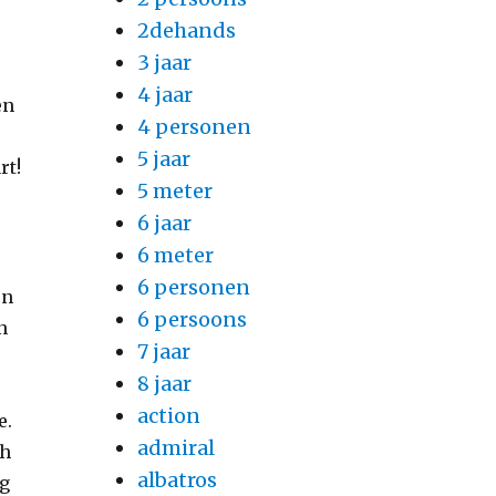
2dehands
3 jaar
4 jaar
en
4 personen
5 jaar
rt!
5 meter
6 jaar
6 meter
6 personen
en
6 persoons
n
7 jaar
8 jaar
action
e.
admiral
ch
albatros
ng