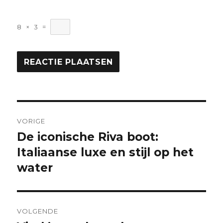
8
×
3
=
Berichtnavigatie
VORIGE
De iconische Riva boot:
Vorige
bericht:
Italiaanse luxe en stijl op het
water
VOLGENDE