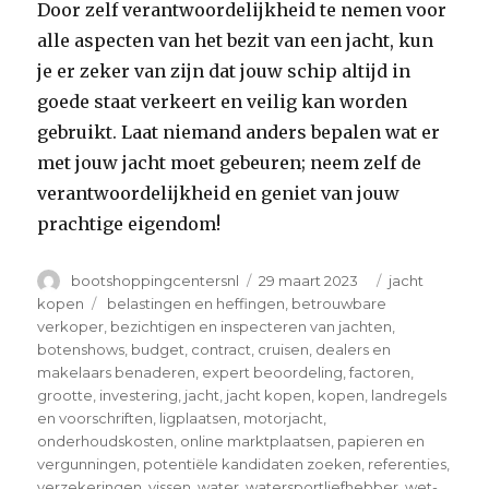
Door zelf verantwoordelijkheid te nemen voor
alle aspecten van het bezit van een jacht, kun
je er zeker van zijn dat jouw schip altijd in
goede staat verkeert en veilig kan worden
gebruikt. Laat niemand anders bepalen wat er
met jouw jacht moet gebeuren; neem zelf de
verantwoordelijkheid en geniet van jouw
prachtige eigendom!
Author
Posted
Categories
bootshoppingcentersnl
29 maart 2023
jacht
on
Tags
kopen
belastingen en heffingen
,
betrouwbare
verkoper
,
bezichtigen en inspecteren van jachten
,
botenshows
,
budget
,
contract
,
cruisen
,
dealers en
makelaars benaderen
,
expert beoordeling
,
factoren
,
grootte
,
investering
,
jacht
,
jacht kopen
,
kopen
,
landregels
en voorschriften
,
ligplaatsen
,
motorjacht
,
onderhoudskosten
,
online marktplaatsen
,
papieren en
vergunningen
,
potentiële kandidaten zoeken
,
referenties
,
verzekeringen
,
vissen
,
water
,
watersportliefhebber
,
wet-